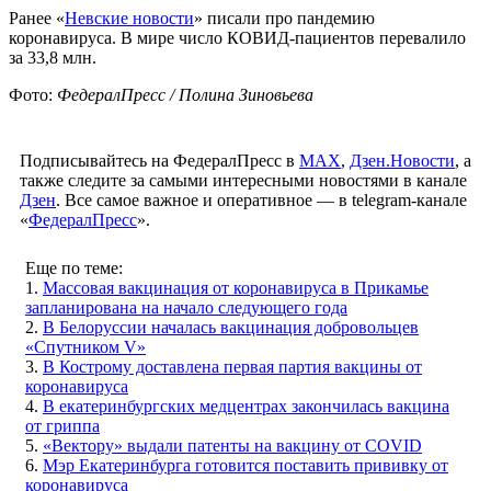
Ранее «
Невские новости
» писали про пандемию
коронавируса. В мире число КОВИД-пациентов перевалило
за 33,8 млн.
Фото:
ФедералПресс / Полина Зиновьева
Подписывайтесь на ФедералПресс в
МАХ
,
Дзен.Новости
, а
также следите за самыми интересными новостями в канале
Дзен
. Все самое важное и оперативное — в telegram-канале
«
ФедералПресс
».
Еще по теме:
1.
Массовая вакцинация от коронавируса в Прикамье
запланирована на начало следующего года
2.
В Белоруссии началась вакцинация добровольцев
«Спутником V»
3.
В Кострому доставлена первая партия вакцины от
коронавируса
4.
В екатеринбургских медцентрах закончилась вакцина
от гриппа
5.
«Вектору» выдали патенты на вакцину от COVID
6.
Мэр Екатеринбурга готовится поставить прививку от
коронавируса