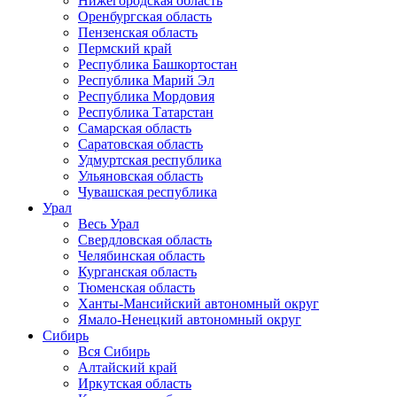
Нижегородская область
Оренбургская область
Пензенская область
Пермский край
Республика Башкортостан
Республика Марий Эл
Республика Мордовия
Республика Татарстан
Самарская область
Саратовская область
Удмуртская республика
Ульяновская область
Чувашская республика
Урал
Весь Урал
Свердловская область
Челябинская область
Курганская область
Тюменская область
Ханты-Мансийский автономный округ
Ямало-Ненецкий автономный округ
Сибирь
Вся Сибирь
Алтайский край
Иркутская область