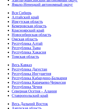
Ханты-Мансийский автономный округ
Ямало-Ненецкий автономный округ
Вся Сибирь
Алтайский край
Иркутская область
Кемеровская область
Красноярский край
Новосибирская область
Омская область
Республика Алтай
Республика Тыва
Республика Хакасия
Томская область
Весь Кавказ
Республика Дагестан
Республика Ингушетия
Республика Кабардино-Балкария
Республика Карачаево-Черкесия
Республика Чечня
Северная Осетия – Алания
Ставропольский край
Весь Дальний Восток
Амурская область