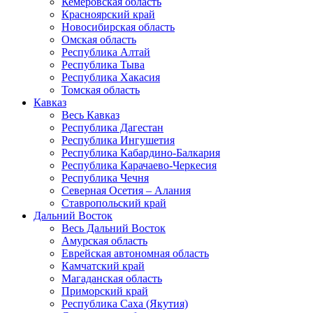
Кемеровская область
Красноярский край
Новосибирская область
Омская область
Республика Алтай
Республика Тыва
Республика Хакасия
Томская область
Кавказ
Весь Кавказ
Республика Дагестан
Республика Ингушетия
Республика Кабардино-Балкария
Республика Карачаево-Черкесия
Республика Чечня
Северная Осетия – Алания
Ставропольский край
Дальний Восток
Весь Дальний Восток
Амурская область
Еврейская автономная область
Камчатский край
Магаданская область
Приморский край
Республика Саха (Якутия)