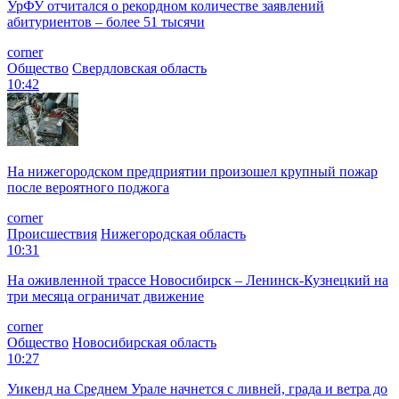
УрФУ отчитался о рекордном количестве заявлений
абитуриентов – более 51 тысячи
corner
Общество
Свердловская область
10:42
На нижегородском предприятии произошел крупный пожар
после вероятного поджога
corner
Происшествия
Нижегородская область
10:31
На оживленной трассе Новосибирск – Ленинск-Кузнецкий на
три месяца ограничат движение
corner
Общество
Новосибирская область
10:27
Уикенд на Среднем Урале начнется с ливней, града и ветра до