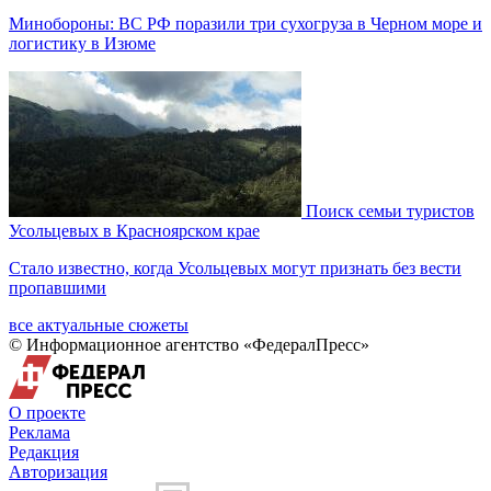
Минобороны: ВС РФ поразили три сухогруза в Черном море и
логистику в Изюме
Поиск семьи туристов
Усольцевых в Красноярском крае
Стало известно, когда Усольцевых могут признать без вести
пропавшими
все актуальные сюжеты
© Информационное агентство «ФедералПресс»
О проекте
Реклама
Редакция
Авторизация