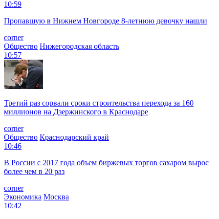
10:59
Пропавшую в Нижнем Новгороде 8-летнюю девочку нашли
corner
Общество
Нижегородская область
10:57
Третий раз сорвали сроки строительства перехода за 160
миллионов на Дзержинского в Краснодаре
corner
Общество
Краснодарский край
10:46
В России с 2017 года объем биржевых торгов сахаром вырос
более чем в 20 раз
corner
Экономика
Москва
10:42