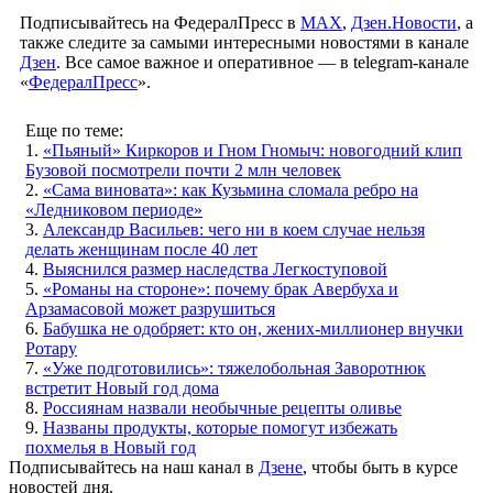
Подписывайтесь на ФедералПресс в
МАХ
,
Дзен.Новости
, а
также следите за самыми интересными новостями в канале
Дзен
. Все самое важное и оперативное — в telegram-канале
«
ФедералПресс
».
Еще по теме:
1.
«Пьяный» Киркоров и Гном Гномыч: новогодний клип
Бузовой посмотрели почти 2 млн человек
2.
«Сама виновата»: как Кузьмина сломала ребро на
«Ледниковом периоде»
3.
Александр Васильев: чего ни в коем случае нельзя
делать женщинам после 40 лет
4.
Выяснился размер наследства Легкоступовой
5.
«Романы на стороне»: почему брак Авербуха и
Арзамасовой может разрушиться
6.
Бабушка не одобряет: кто он, жених-миллионер внучки
Ротару
7.
«Уже подготовились»: тяжелобольная Заворотнюк
встретит Новый год дома
8.
Россиянам назвали необычные рецепты оливье
9.
Названы продукты, которые помогут избежать
похмелья в Новый год
Подписывайтесь на наш канал в
Дзене
, чтобы быть в курсе
новостей дня.