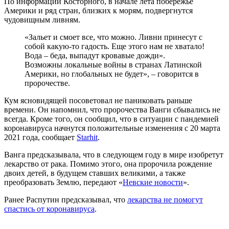
По информации Косторного, в начале лета побережье
Америки и ряд стран, близких к морям, подвергнутся
чудовищным ливням.
«Зальет и смоет все, что можно. Ливни принесут с
собой какую-то гадость. Еще этого нам не хватало!
Вода – беда, выпадут кровавые дожди».
Возможны локальные войны в странах Латинской
Америки, но глобальных не будет», – говорится в
пророчестве.
Кум ясновидящей посоветовал не паниковать раньше
времени. Он напомнил, что пророчества Ванги сбывались не
всегда. Кроме того, он сообщил, что в ситуации с пандемией
коронавируса начнутся положительные изменения с 20 марта
2021 года, сообщает
Starhit
.
Ванга предсказывала, что в следующем году в мире изобретут
лекарство от рака. Помимо этого, она пророчила рождение
двоих детей, в будущем ставших великими, а также
преобразовать Землю, передают «
Невские новости
».
Ранее Распутин предсказывал, что
лекарства не помогут
спастись от коронавируса
.