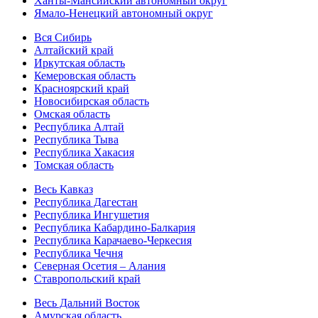
Ханты-Мансийский автономный округ
Ямало-Ненецкий автономный округ
Вся Сибирь
Алтайский край
Иркутская область
Кемеровская область
Красноярский край
Новосибирская область
Омская область
Республика Алтай
Республика Тыва
Республика Хакасия
Томская область
Весь Кавказ
Республика Дагестан
Республика Ингушетия
Республика Кабардино-Балкария
Республика Карачаево-Черкесия
Республика Чечня
Северная Осетия – Алания
Ставропольский край
Весь Дальний Восток
Амурская область