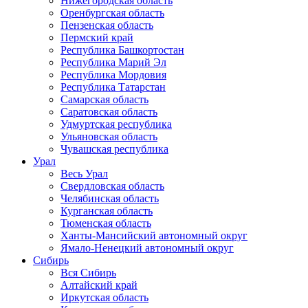
Нижегородская область
Оренбургская область
Пензенская область
Пермский край
Республика Башкортостан
Республика Марий Эл
Республика Мордовия
Республика Татарстан
Самарская область
Саратовская область
Удмуртская республика
Ульяновская область
Чувашская республика
Урал
Весь Урал
Свердловская область
Челябинская область
Курганская область
Тюменская область
Ханты-Мансийский автономный округ
Ямало-Ненецкий автономный округ
Сибирь
Вся Сибирь
Алтайский край
Иркутская область