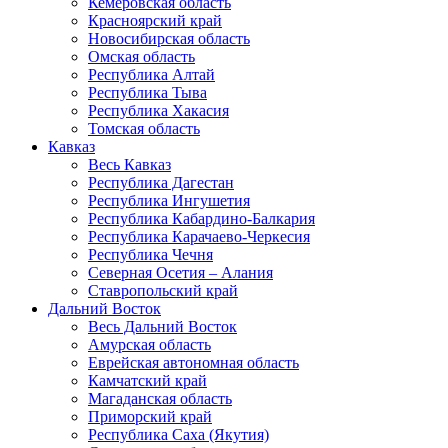
Кемеровская область
Красноярский край
Новосибирская область
Омская область
Республика Алтай
Республика Тыва
Республика Хакасия
Томская область
Кавказ
Весь Кавказ
Республика Дагестан
Республика Ингушетия
Республика Кабардино-Балкария
Республика Карачаево-Черкесия
Республика Чечня
Северная Осетия – Алания
Ставропольский край
Дальний Восток
Весь Дальний Восток
Амурская область
Еврейская автономная область
Камчатский край
Магаданская область
Приморский край
Республика Саха (Якутия)