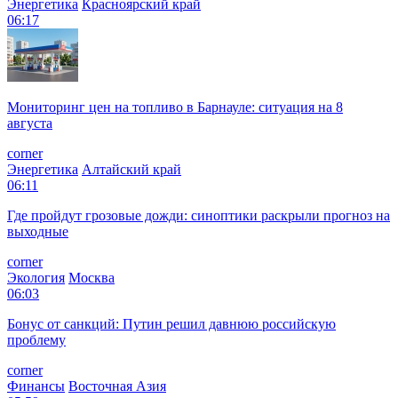
Энергетика
Красноярский край
06:17
Мониторинг цен на топливо в Барнауле: ситуация на 8
августа
corner
Энергетика
Алтайский край
06:11
Где пройдут грозовые дожди: синоптики раскрыли прогноз на
выходные
corner
Экология
Москва
06:03
Бонус от санкций: Путин решил давнюю российскую
проблему
corner
Финансы
Восточная Азия