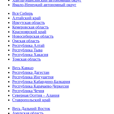
Ханты-Мансийский автономный округ
Ямало-Ненецкий автономный округ
Вся Сибирь
Алтайский край
Иркутская область
Кемеровская область
Красноярский край
Новосибирская область
Омская область
Республика Алтай
Республика Тыва
Республика Хакасия
Томская область
Весь Кавказ
Республика Дагестан
Республика Ингушетия
Республика Кабардино-Балкария
Республика Карачаево-Черкесия
Республика Чечня
Северная Осетия – Алания
Ставропольский край
Весь Дальний Восток
Амурская область