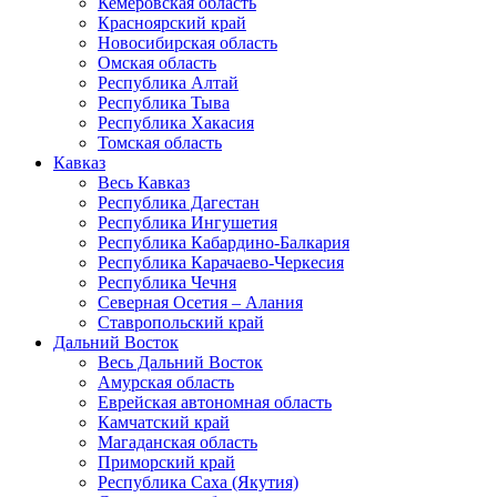
Кемеровская область
Красноярский край
Новосибирская область
Омская область
Республика Алтай
Республика Тыва
Республика Хакасия
Томская область
Кавказ
Весь Кавказ
Республика Дагестан
Республика Ингушетия
Республика Кабардино-Балкария
Республика Карачаево-Черкесия
Республика Чечня
Северная Осетия – Алания
Ставропольский край
Дальний Восток
Весь Дальний Восток
Амурская область
Еврейская автономная область
Камчатский край
Магаданская область
Приморский край
Республика Саха (Якутия)