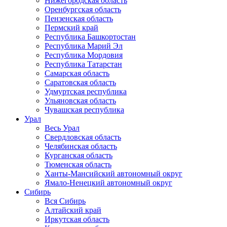
Нижегородская область
Оренбургская область
Пензенская область
Пермский край
Республика Башкортостан
Республика Марий Эл
Республика Мордовия
Республика Татарстан
Самарская область
Саратовская область
Удмуртская республика
Ульяновская область
Чувашская республика
Урал
Весь Урал
Свердловская область
Челябинская область
Курганская область
Тюменская область
Ханты-Мансийский автономный округ
Ямало-Ненецкий автономный округ
Сибирь
Вся Сибирь
Алтайский край
Иркутская область