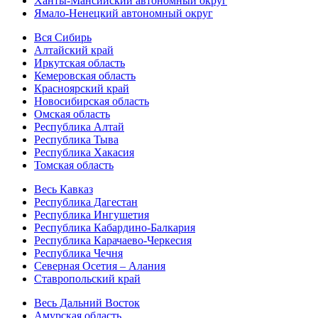
Ханты-Мансийский автономный округ
Ямало-Ненецкий автономный округ
Вся Сибирь
Алтайский край
Иркутская область
Кемеровская область
Красноярский край
Новосибирская область
Омская область
Республика Алтай
Республика Тыва
Республика Хакасия
Томская область
Весь Кавказ
Республика Дагестан
Республика Ингушетия
Республика Кабардино-Балкария
Республика Карачаево-Черкесия
Республика Чечня
Северная Осетия – Алания
Ставропольский край
Весь Дальний Восток
Амурская область