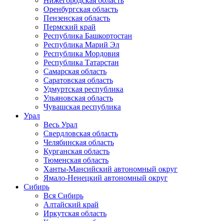
Нижегородская область
Оренбургская область
Пензенская область
Пермский край
Республика Башкортостан
Республика Марий Эл
Республика Мордовия
Республика Татарстан
Самарская область
Саратовская область
Удмуртская республика
Ульяновская область
Чувашская республика
Урал
Весь Урал
Свердловская область
Челябинская область
Курганская область
Тюменская область
Ханты-Мансийский автономный округ
Ямало-Ненецкий автономный округ
Сибирь
Вся Сибирь
Алтайский край
Иркутская область