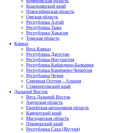
Кемеровская область
Красноярский край
Новосибирская область
Омская область
Республика Алтай
Республика Тыва
Республика Хакасия
Томская область
Кавказ
Весь Кавказ
Республика Дагестан
Республика Ингушетия
Республика Кабардино-Балкария
Республика Карачаево-Черкесия
Республика Чечня
Северная Осетия – Алания
Ставропольский край
Дальний Восток
Весь Дальний Восток
Амурская область
Еврейская автономная область
Камчатский край
Магаданская область
Приморский край
Республика Саха (Якутия)