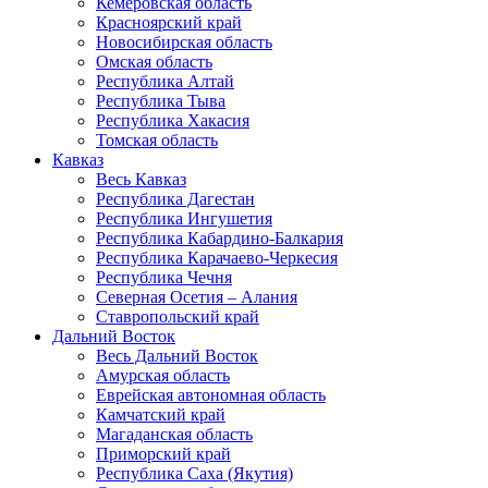
Кемеровская область
Красноярский край
Новосибирская область
Омская область
Республика Алтай
Республика Тыва
Республика Хакасия
Томская область
Кавказ
Весь Кавказ
Республика Дагестан
Республика Ингушетия
Республика Кабардино-Балкария
Республика Карачаево-Черкесия
Республика Чечня
Северная Осетия – Алания
Ставропольский край
Дальний Восток
Весь Дальний Восток
Амурская область
Еврейская автономная область
Камчатский край
Магаданская область
Приморский край
Республика Саха (Якутия)