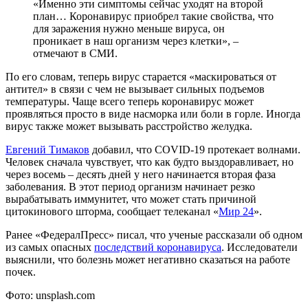
«Именно эти симптомы сейчас уходят на второй
план… Коронавирус приобрел такие свойства, что
для заражения нужно меньше вируса, он
проникает в наш организм через клетки», –
отмечают в СМИ.
По его словам, теперь вирус старается «маскироваться от
антител» в связи с чем не вызывает сильных подъемов
температуры. Чаще всего теперь коронавирус может
проявляться просто в виде насморка или боли в горле. Иногда
вирус также может вызывать расстройство желудка.
Евгений Тимаков
добавил, что COVID-19 протекает волнами.
Человек сначала чувствует, что как будто выздоравливает, но
через восемь – десять дней у него начинается вторая фаза
заболевания. В этот период организм начинает резко
вырабатывать иммунитет, что может стать причиной
цитокинового шторма, сообщает телеканал «
Мир 24
».
Ранее «ФедералПресс» писал, что ученые рассказали об одном
из самых опасных
последствий коронавируса
. Исследователи
выяснили, что болезнь может негативно сказаться на работе
почек.
Фото: unsplash.com