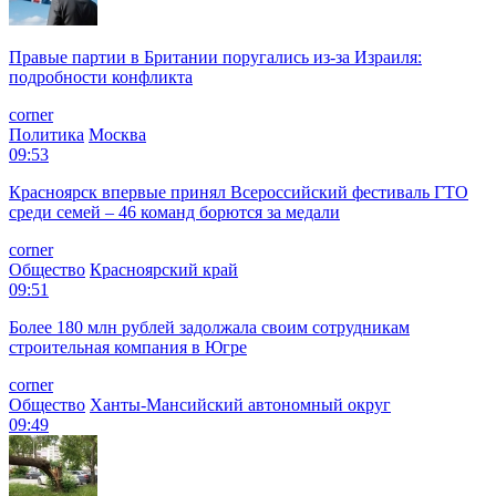
Правые партии в Британии поругались из-за Израиля:
подробности конфликта
corner
Политика
Москва
09:53
Красноярск впервые принял Всероссийский фестиваль ГТО
среди семей – 46 команд борются за медали
corner
Общество
Красноярский край
09:51
Более 180 млн рублей задолжала своим сотрудникам
строительная компания в Югре
corner
Общество
Ханты-Мансийский автономный округ
09:49