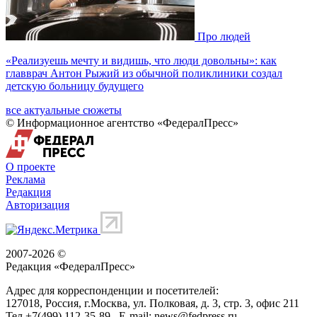
Про людей
«Реализуешь мечту и видишь, что люди довольны»: как
главврач Антон Рыжий из обычной поликлиники создал
детскую больницу будущего
все актуальные сюжеты
© Информационное агентство «ФедералПресс»
О проекте
Реклама
Редакция
Авторизация
2007-2026 ©
Редакция «
ФедералПресс
»
Адрес для корреспонденции и посетителей:
127018
, Россия, г.
Москва
,
ул. Полковая, д. 3, стр. 3
, офис 211
Тел.
+7(499) 112-35-89
E-mail:
news@fedpress.ru