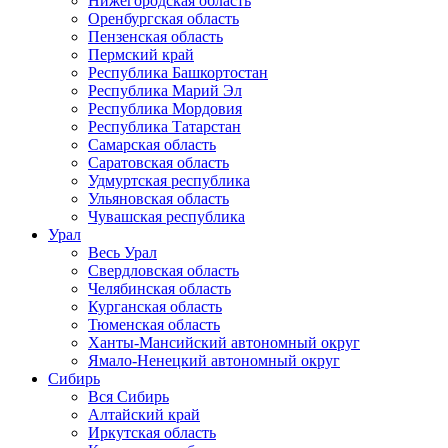
Нижегородская область
Оренбургская область
Пензенская область
Пермский край
Республика Башкортостан
Республика Марий Эл
Республика Мордовия
Республика Татарстан
Самарская область
Саратовская область
Удмуртская республика
Ульяновская область
Чувашская республика
Урал
Весь Урал
Свердловская область
Челябинская область
Курганская область
Тюменская область
Ханты-Мансийский автономный округ
Ямало-Ненецкий автономный округ
Сибирь
Вся Сибирь
Алтайский край
Иркутская область