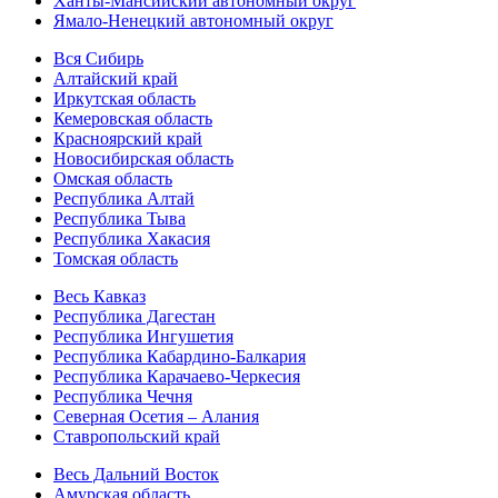
Ханты-Мансийский автономный округ
Ямало-Ненецкий автономный округ
Вся Сибирь
Алтайский край
Иркутская область
Кемеровская область
Красноярский край
Новосибирская область
Омская область
Республика Алтай
Республика Тыва
Республика Хакасия
Томская область
Весь Кавказ
Республика Дагестан
Республика Ингушетия
Республика Кабардино-Балкария
Республика Карачаево-Черкесия
Республика Чечня
Северная Осетия – Алания
Ставропольский край
Весь Дальний Восток
Амурская область