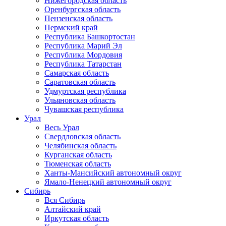
Нижегородская область
Оренбургская область
Пензенская область
Пермский край
Республика Башкортостан
Республика Марий Эл
Республика Мордовия
Республика Татарстан
Самарская область
Саратовская область
Удмуртская республика
Ульяновская область
Чувашская республика
Урал
Весь Урал
Свердловская область
Челябинская область
Курганская область
Тюменская область
Ханты-Мансийский автономный округ
Ямало-Ненецкий автономный округ
Сибирь
Вся Сибирь
Алтайский край
Иркутская область