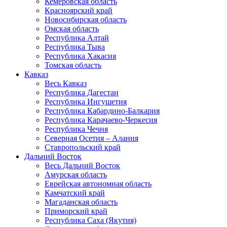
Кемеровская область
Красноярский край
Новосибирская область
Омская область
Республика Алтай
Республика Тыва
Республика Хакасия
Томская область
Кавказ
Весь Кавказ
Республика Дагестан
Республика Ингушетия
Республика Кабардино-Балкария
Республика Карачаево-Черкесия
Республика Чечня
Северная Осетия – Алания
Ставропольский край
Дальний Восток
Весь Дальний Восток
Амурская область
Еврейская автономная область
Камчатский край
Магаданская область
Приморский край
Республика Саха (Якутия)