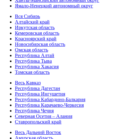
Ханты-Мансийский автономный округ
Ямало-Ненецкий автономный округ
Вся Сибирь
Алтайский край
Иркутская область
Кемеровская область
Красноярский край
Новосибирская область
Омская область
Республика Алтай
Республика Тыва
Республика Хакасия
Томская область
Весь Кавказ
Республика Дагестан
Республика Ингушетия
Республика Кабардино-Балкария
Республика Карачаево-Черкесия
Республика Чечня
Северная Осетия – Алания
Ставропольский край
Весь Дальний Восток
Амурская область