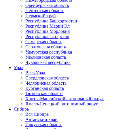
Нижегородская область
Оренбургская область
Пензенская область
Пермский край
Республика Башкортостан
Республика Марий Эл
Республика Мордовия
Республика Татарстан
Самарская область
Саратовская область
Удмуртская республика
Ульяновская область
Чувашская республика
Урал
Весь Урал
Свердловская область
Челябинская область
Курганская область
Тюменская область
Ханты-Мансийский автономный округ
Ямало-Ненецкий автономный округ
Сибирь
Вся Сибирь
Алтайский край
Иркутская область