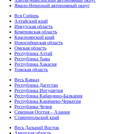
Ханты-Мансийский автономный округ
Ямало-Ненецкий автономный округ
Вся Сибирь
Алтайский край
Иркутская область
Кемеровская область
Красноярский край
Новосибирская область
Омская область
Республика Алтай
Республика Тыва
Республика Хакасия
Томская область
Весь Кавказ
Республика Дагестан
Республика Ингушетия
Республика Кабардино-Балкария
Республика Карачаево-Черкесия
Республика Чечня
Северная Осетия – Алания
Ставропольский край
Весь Дальний Восток
Амурская область