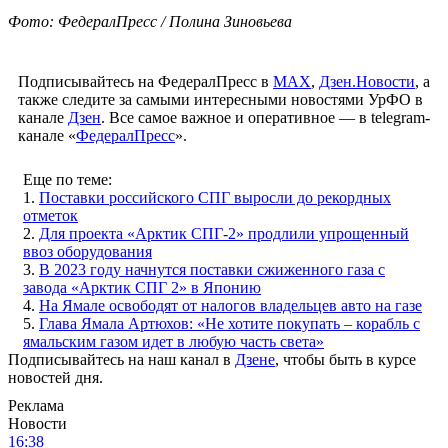
Фото: ФедералПресс / Полина Зиновьева
Подписывайтесь на ФедералПресс в
МАХ
,
Дзен.Новости
, а
также следите за самыми интересными новостями УрФО в
канале
Дзен
. Все самое важное и оперативное — в telegram-
канале «
ФедералПресс
».
Еще по теме:
1.
Поставки российского СПГ выросли до рекордных
отметок
2.
Для проекта «Арктик СПГ-2» продлили упрощенный
ввоз оборудования
3.
В 2023 году начнутся поставки сжиженного газа с
завода «Арктик СПГ 2» в Японию
4.
На Ямале освободят от налогов владельцев авто на газе
5.
Глава Ямала Артюхов: «Не хотите покупать – корабль с
ямальским газом идет в любую часть света»
Подписывайтесь на наш канал в
Дзене
, чтобы быть в курсе
новостей дня.
Реклама
Новости
16:38