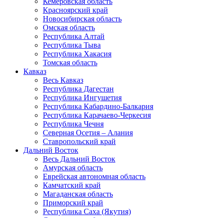
Кемеровская область
Красноярский край
Новосибирская область
Омская область
Республика Алтай
Республика Тыва
Республика Хакасия
Томская область
Кавказ
Весь Кавказ
Республика Дагестан
Республика Ингушетия
Республика Кабардино-Балкария
Республика Карачаево-Черкесия
Республика Чечня
Северная Осетия – Алания
Ставропольский край
Дальний Восток
Весь Дальний Восток
Амурская область
Еврейская автономная область
Камчатский край
Магаданская область
Приморский край
Республика Саха (Якутия)