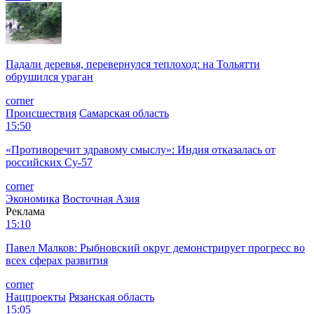
Падали деревья, перевернулся теплоход: на Тольятти
обрушился ураган
corner
Происшествия
Самарская область
15:50
«Противоречит здравому смыслу»: Индия отказалась от
российских Су-57
corner
Экономика
Восточная Азия
Реклама
15:10
Павел Малков: Рыбновский округ демонстрирует прогресс во
всех сферах развития
corner
Нацпроекты
Рязанская область
15:05