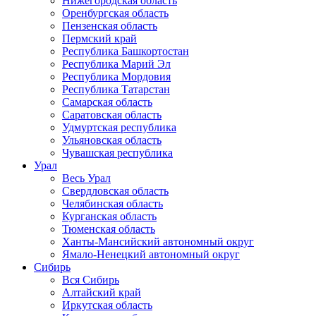
Нижегородская область
Оренбургская область
Пензенская область
Пермский край
Республика Башкортостан
Республика Марий Эл
Республика Мордовия
Республика Татарстан
Самарская область
Саратовская область
Удмуртская республика
Ульяновская область
Чувашская республика
Урал
Весь Урал
Свердловская область
Челябинская область
Курганская область
Тюменская область
Ханты-Мансийский автономный округ
Ямало-Ненецкий автономный округ
Сибирь
Вся Сибирь
Алтайский край
Иркутская область