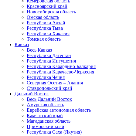
Кемеровская область
Красноярский край
Новосибирская область
Омская область
Республика Алтай
Республика Тыва
Республика Хакасия
Томская область
Кавказ
Весь Кавказ
Республика Дагестан
Республика Ингушетия
Республика Кабардино-Балкария
Республика Карачаево-Черкесия
Республика Чечня
Северная Осетия – Алания
Ставропольский край
Дальний Восток
Весь Дальний Восток
Амурская область
Еврейская автономная область
Камчатский край
Магаданская область
Приморский край
Республика Саха (Якутия)