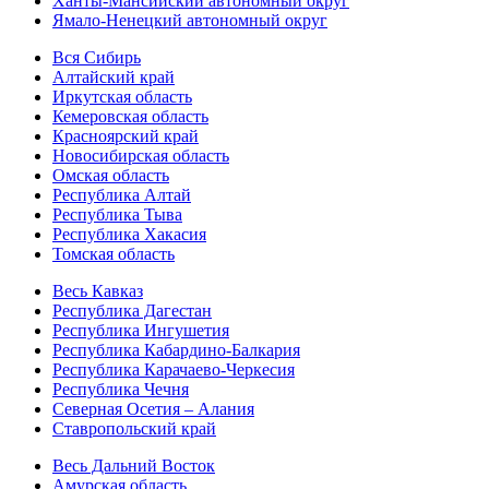
Ханты-Мансийский автономный округ
Ямало-Ненецкий автономный округ
Вся Сибирь
Алтайский край
Иркутская область
Кемеровская область
Красноярский край
Новосибирская область
Омская область
Республика Алтай
Республика Тыва
Республика Хакасия
Томская область
Весь Кавказ
Республика Дагестан
Республика Ингушетия
Республика Кабардино-Балкария
Республика Карачаево-Черкесия
Республика Чечня
Северная Осетия – Алания
Ставропольский край
Весь Дальний Восток
Амурская область