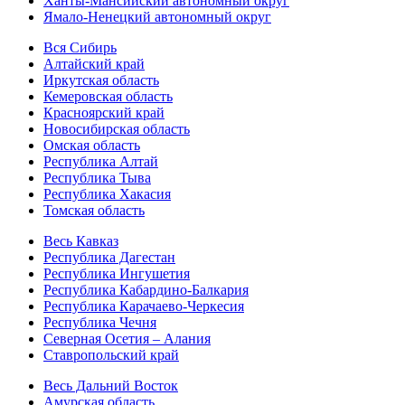
Ханты-Мансийский автономный округ
Ямало-Ненецкий автономный округ
Вся Сибирь
Алтайский край
Иркутская область
Кемеровская область
Красноярский край
Новосибирская область
Омская область
Республика Алтай
Республика Тыва
Республика Хакасия
Томская область
Весь Кавказ
Республика Дагестан
Республика Ингушетия
Республика Кабардино-Балкария
Республика Карачаево-Черкесия
Республика Чечня
Северная Осетия – Алания
Ставропольский край
Весь Дальний Восток
Амурская область