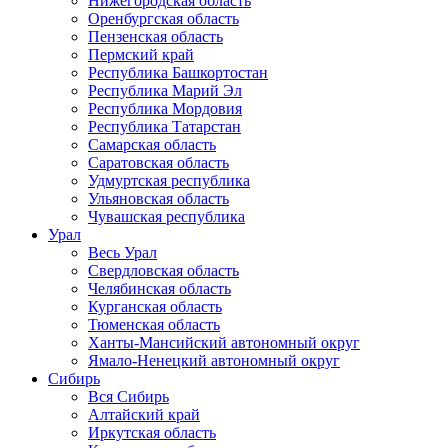
Нижегородская область
Оренбургская область
Пензенская область
Пермский край
Республика Башкортостан
Республика Марий Эл
Республика Мордовия
Республика Татарстан
Самарская область
Саратовская область
Удмуртская республика
Ульяновская область
Чувашская республика
Урал
Весь Урал
Свердловская область
Челябинская область
Курганская область
Тюменская область
Ханты-Мансийский автономный округ
Ямало-Ненецкий автономный округ
Сибирь
Вся Сибирь
Алтайский край
Иркутская область