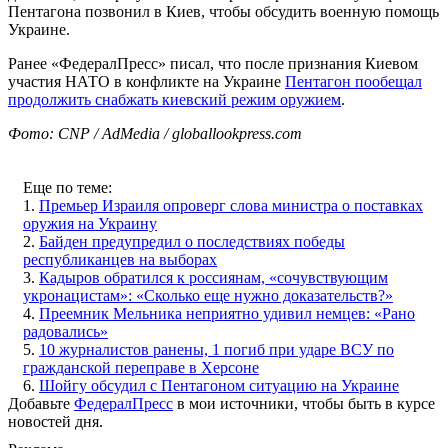
Пентагона позвонил в Киев, чтобы обсудить военную помощь
Украине.
Ранее «ФедералПресс» писал, что после признания Киевом
участия НАТО в конфликте на Украине
Пентагон пообещал
продолжить снабжать киевский режим оружием
.
Фото: CNP / AdMedia / globallookpress.com
Еще по теме:
1.
Премьер Израиля опроверг слова министра о поставках
оружия на Украину
2.
Байден предупредил о последствиях победы
республиканцев на выборах
3.
Кадыров обратился к россиянам, «сочувствующим
укронацистам»: «Сколько еще нужно доказательств?»
4.
Преемник Мельника неприятно удивил немцев: «Рано
радовались»
5.
10 журналистов ранены, 1 погиб при ударе ВСУ по
гражданской переправе в Херсоне
6.
Шойгу обсудил с Пентагоном ситуацию на Украине
Добавьте
ФедералПресс
в мои источники, чтобы быть в курсе
новостей дня.