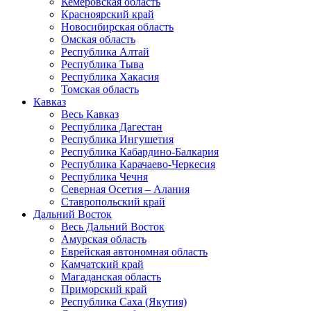
Кемеровская область
Красноярский край
Новосибирская область
Омская область
Республика Алтай
Республика Тыва
Республика Хакасия
Томская область
Кавказ
Весь Кавказ
Республика Дагестан
Республика Ингушетия
Республика Кабардино-Балкария
Республика Карачаево-Черкесия
Республика Чечня
Северная Осетия – Алания
Ставропольский край
Дальний Восток
Весь Дальний Восток
Амурская область
Еврейская автономная область
Камчатский край
Магаданская область
Приморский край
Республика Саха (Якутия)