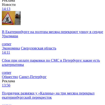
Реклама
Новости
14:13
В Екатеринбурге на полтора месяца перекроют улицу в сердце
Уралмаша
corner
Экономика
Свердловская область
14:11
Сбои при оплате парковки по СМС в Петербурге: какие есть
альтернативы
corner
Общество
Санкт-Петербург
Реклама
13:56
Подрядчик развязки у «Калины» на три месяца перекрыл
екатеринбургский перекресток