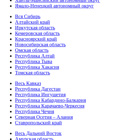
Ханты-Мансийский автономный округ
Ямало-Ненецкий автономный округ
Вся Сибирь
Алтайский край
Иркутская область
Кемеровская область
Красноярский край
Новосибирская область
Омская область
Республика Алтай
Республика Тыва
Республика Хакасия
Томская область
Весь Кавказ
Республика Дагестан
Республика Ингушетия
Республика Кабардино-Балкария
Республика Карачаево-Черкесия
Республика Чечня
Северная Осетия – Алания
Ставропольский край
Весь Дальний Восток
Амурская область