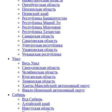
Нижегородская область
Оренбургская область
Пензенская область
Пермский край
Республика Башкортостан
Республика Марий Эл
Республика Мордовия
Республика Татарстан
Самарская область
Саратовская область
Удмуртская республика
Ульяновская область
Чувашская республика
Урал
Весь Урал
Свердловская область
Челябинская область
Курганская область
Тюменская область
Ханты-Мансийский автономный округ
Ямало-Ненецкий автономный округ
Сибирь
Вся Сибирь
Алтайский край
Иркутская область