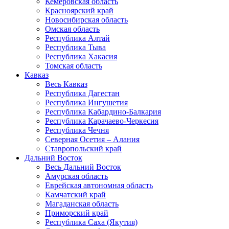
Кемеровская область
Красноярский край
Новосибирская область
Омская область
Республика Алтай
Республика Тыва
Республика Хакасия
Томская область
Кавказ
Весь Кавказ
Республика Дагестан
Республика Ингушетия
Республика Кабардино-Балкария
Республика Карачаево-Черкесия
Республика Чечня
Северная Осетия – Алания
Ставропольский край
Дальний Восток
Весь Дальний Восток
Амурская область
Еврейская автономная область
Камчатский край
Магаданская область
Приморский край
Республика Саха (Якутия)