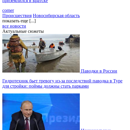
приземлился в Братске
corner
Происшествия
Новосибирская область
показать еще [...]
все новости
Актуальные сюжеты
Паводки в России
Гидротехник бьет тревогу из-за последствий паводка в Туре
для стройки: поймы должны стать парками