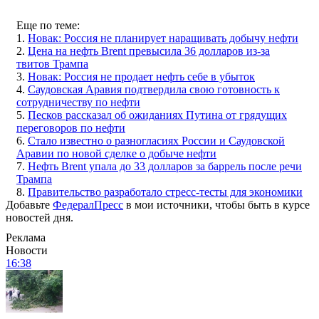
Еще по теме:
1.
Новак: Россия не планирует наращивать добычу нефти
2.
Цена на нефть Brent превысила 36 долларов из-за
твитов Трампа
3.
Новак: Россия не продает нефть себе в убыток
4.
Саудовская Аравия подтвердила свою готовность к
сотрудничеству по нефти
5.
Песков рассказал об ожиданиях Путина от грядущих
переговоров по нефти
6.
Стало известно о разногласиях России и Саудовской
Аравии по новой сделке о добыче нефти
7.
Нефть Brent упала до 33 долларов за баррель после речи
Трампа
8.
Правительство разработало стресс-тесты для экономики
Добавьте
ФедералПресс
в мои источники, чтобы быть в курсе
новостей дня.
Реклама
Новости
16:38