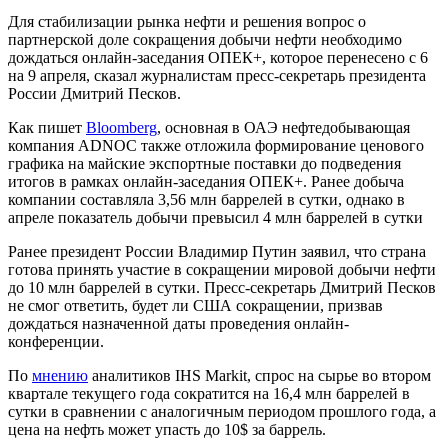
Для стабилизации рынка нефти и решения вопрос о
партнерской доле сокращения добычи нефти необходимо
дождаться онлайн-заседания ОПЕК+, которое перенесено с 6
на 9 апреля, сказал журналистам пресс-секретарь президента
России Дмитрий Песков.
Как пишет
Bloomberg
, основная в ОАЭ нефтедобывающая
компания ADNOC также отложила формирование ценового
графика на майские экспортные поставки до подведения
итогов в рамках онлайн-заседания ОПЕК+. Ранее добыча
компании составляла 3,56 млн баррелей в сутки, однако в
апреле показатель добычи превысил 4 млн баррелей в сутки
Ранее президент России Владимир Путин заявил, что страна
готова принять участие в сокращении мировой добычи нефти
до 10 млн баррелей в сутки. Пресс-секретарь Дмитрий Песков
не смог ответить, будет ли США сокращении, призвав
дождаться назначенной даты проведения онлайн-
конференции.
По
мнению
аналитиков IHS Markit, спрос на сырье во втором
квартале текущего года сократится на 16,4 млн баррелей в
сутки в сравнении с аналогичным периодом прошлого года, а
цена на нефть может упасть до 10$ за баррель.