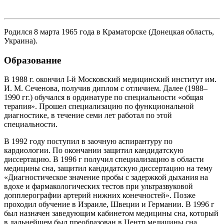
Родился 8 марта 1965 года в Краматорске (Донецкая область,
Украина).
Образование
В 1988 г. окончил I-й Московский медицинский институт им.
И. М. Сеченова, получив диплом с отличием. Далее (1988–
1990 гг.) обучался в ординатуре по специальности «общая
терапия». Прошел специализацию по функциональной
диагностике, в течение семи лет работал по этой
специальности.
В 1992 году поступил в заочную аспирантуру по
кардиологии. По окончании защитил кандидатскую
диссертацию. В 1996 г получил специализацию в области
медицины сна, защитил кандидатскую диссертацию на тему
«Диагностическое значение пробы с задержкой дыхания на
вдохе и фармакологических тестов при ультразвуковой
допплерографии артерий нижних конечностей». Позже
проходил обучение в Израиле, Швеции и Германии. В 1996 г
был назначен заведующим кабинетом медицины сна, который
в дальнейшем был преобразован в Центр медицины сна