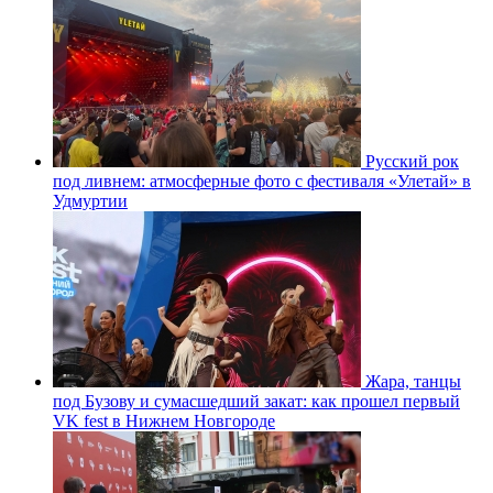
Русский рок
под ливнем: атмосферные фото с фестиваля «Улетай» в
Удмуртии
Жара, танцы
под Бузову и сумасшедший закат: как прошел первый
VK fest в Нижнем Новгороде