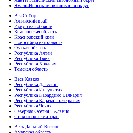
Ханты-Мансийский автономный округ
Ямало-Ненецкий автономный округ
Вся Сибирь
Алтайский край
Иркутская область
Кемеровская область
Красноярский край
Новосибирская область
Омская область
Республика Алтай
Республика Тыва
Республика Хакасия
Томская область
Весь Кавказ
Республика Дагестан
Республика Ингушетия
Республика Кабардино-Балкария
Республика Карачаево-Черкесия
Республика Чечня
Северная Осетия – Алания
Ставропольский край
Весь Дальний Восток
Амурская область