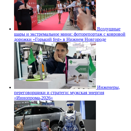
Воздушные
шары и экстремальное мини: фоторепортаж с ковровой
дорожки «Горький fest» в Нижнем Новгороде
Инженеры,
переговорщики и стратеги: мужская энергия
«Иннопрома-2026»