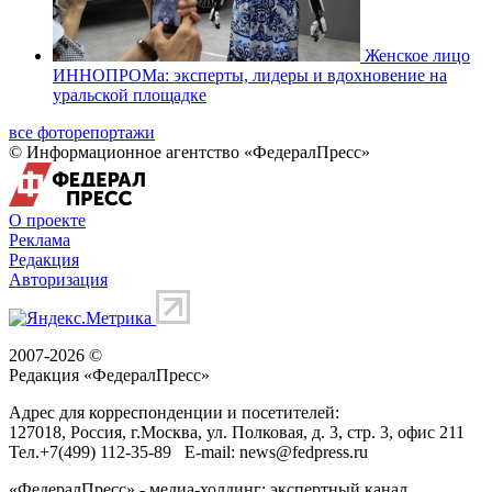
Женское лицо
ИННОПРОМа: эксперты, лидеры и вдохновение на
уральской площадке
все фоторепортажи
© Информационное агентство «ФедералПресс»
О проекте
Реклама
Редакция
Авторизация
2007-2026 ©
Редакция «
ФедералПресс
»
Адрес для корреспонденции и посетителей:
127018
, Россия, г.
Москва
,
ул. Полковая, д. 3, стр. 3
, офис 211
Тел.
+7(499) 112-35-89
E-mail:
news@fedpress.ru
«ФедералПресс» - медиа-холдинг: экспертный канал,