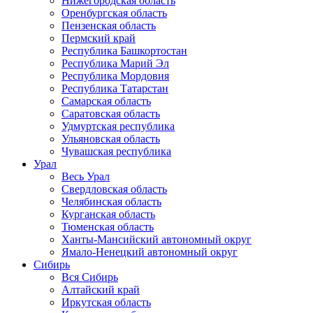
Нижегородская область
Оренбургская область
Пензенская область
Пермский край
Республика Башкортостан
Республика Марий Эл
Республика Мордовия
Республика Татарстан
Самарская область
Саратовская область
Удмуртская республика
Ульяновская область
Чувашская республика
Урал
Весь Урал
Свердловская область
Челябинская область
Курганская область
Тюменская область
Ханты-Мансийский автономный округ
Ямало-Ненецкий автономный округ
Сибирь
Вся Сибирь
Алтайский край
Иркутская область