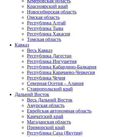
Кемеровская область
Красноярский край
Новосибирская область
Омская область
Республика Алтай
Республика Тыва
Республика Хакасия
Томская область
Кавказ
Весь Кавказ
Республика Дагестан
Республика Ингушетия
Республика Кабардино-Балкария
Республика Карачаево-Черкесия
Республика Чечня
Северная Осетия – Алания
Ставропольский край
Дальний Восток
Весь Дальний Восток
Амурская область
Еврейская автономная область
Камчатский край
Магаданская область
Приморский край
Республика Саха (Якутия)