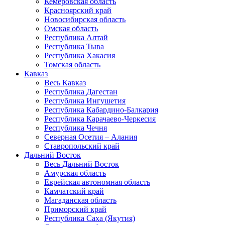
Кемеровская область
Красноярский край
Новосибирская область
Омская область
Республика Алтай
Республика Тыва
Республика Хакасия
Томская область
Кавказ
Весь Кавказ
Республика Дагестан
Республика Ингушетия
Республика Кабардино-Балкария
Республика Карачаево-Черкесия
Республика Чечня
Северная Осетия – Алания
Ставропольский край
Дальний Восток
Весь Дальний Восток
Амурская область
Еврейская автономная область
Камчатский край
Магаданская область
Приморский край
Республика Саха (Якутия)