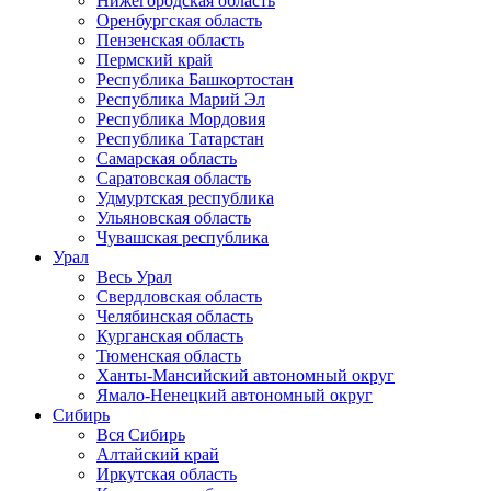
Нижегородская область
Оренбургская область
Пензенская область
Пермский край
Республика Башкортостан
Республика Марий Эл
Республика Мордовия
Республика Татарстан
Самарская область
Саратовская область
Удмуртская республика
Ульяновская область
Чувашская республика
Урал
Весь Урал
Свердловская область
Челябинская область
Курганская область
Тюменская область
Ханты-Мансийский автономный округ
Ямало-Ненецкий автономный округ
Сибирь
Вся Сибирь
Алтайский край
Иркутская область