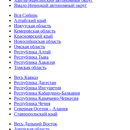
Ханты-Мансийский автономный округ
Ямало-Ненецкий автономный округ
Вся Сибирь
Алтайский край
Иркутская область
Кемеровская область
Красноярский край
Новосибирская область
Омская область
Республика Алтай
Республика Тыва
Республика Хакасия
Томская область
Весь Кавказ
Республика Дагестан
Республика Ингушетия
Республика Кабардино-Балкария
Республика Карачаево-Черкесия
Республика Чечня
Северная Осетия – Алания
Ставропольский край
Весь Дальний Восток
Амурская область