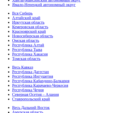
Ханты-Мансийский автономный округ
Ямало-Ненецкий автономный округ
Вся Сибирь
Алтайский край
Иркутская область
Кемеровская область
Красноярский край
Новосибирская область
Омская область
Республика Алтай
Республика Тыва
Республика Хакасия
Томская область
Весь Кавказ
Республика Дагестан
Республика Ингушетия
Республика Кабардино-Балкария
Республика Карачаево-Черкесия
Республика Чечня
Северная Осетия – Алания
Ставропольский край
Весь Дальний Восток
Амурская область