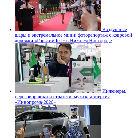
Воздушные
шары и экстремальное мини: фоторепортаж с ковровой
дорожки «Горький fest» в Нижнем Новгороде
Инженеры,
переговорщики и стратеги: мужская энергия
«Иннопрома-2026»