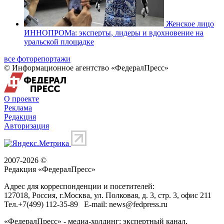
Женское лицо
ИННОПРОМа: эксперты, лидеры и вдохновение на
уральской площадке
все фоторепортажи
© Информационное агентство «ФедералПресс»
О проекте
Реклама
Редакция
Авторизация
2007-2026 ©
Редакция «
ФедералПресс
»
Адрес для корреспонденции и посетителей:
127018
, Россия, г.
Москва
,
ул. Полковая, д. 3, стр. 3
, офис 211
Тел.
+7(499) 112-35-89
E-mail:
news@fedpress.ru
«ФедералПресс» - медиа-холдинг: экспертный канал,