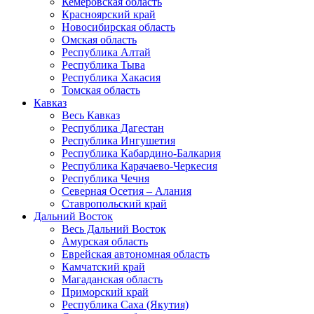
Кемеровская область
Красноярский край
Новосибирская область
Омская область
Республика Алтай
Республика Тыва
Республика Хакасия
Томская область
Кавказ
Весь Кавказ
Республика Дагестан
Республика Ингушетия
Республика Кабардино-Балкария
Республика Карачаево-Черкесия
Республика Чечня
Северная Осетия – Алания
Ставропольский край
Дальний Восток
Весь Дальний Восток
Амурская область
Еврейская автономная область
Камчатский край
Магаданская область
Приморский край
Республика Саха (Якутия)