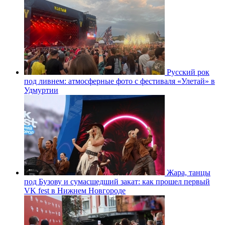
Русский рок
под ливнем: атмосферные фото с фестиваля «Улетай» в
Удмуртии
Жара, танцы
под Бузову и сумасшедший закат: как прошел первый
VK fest в Нижнем Новгороде