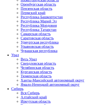
Нижегородская область
Оренбургская область
Пензенская область
Пермский край
Республика Башкортостан
Республика Марий Эл
Республика Мордовия
Республика Татарстан
Самарская область
Саратовская область
Удмуртская республика
Ульяновская область
Чувашская республика
Урал
Весь Урал
Свердловская область
Челябинская область
Курганская область
Тюменская область
Ханты-Мансийский автономный округ
Ямало-Ненецкий автономный округ
Сибирь
Вся Сибирь
Алтайский край
Иркутская область