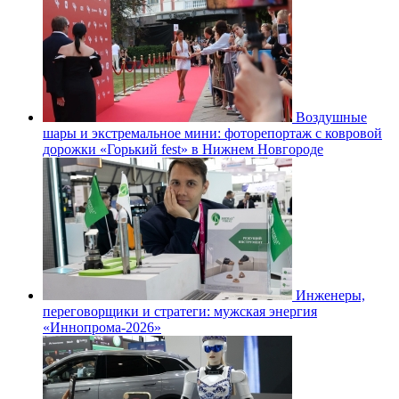
Воздушные
шары и экстремальное мини: фоторепортаж с ковровой
дорожки «Горький fest» в Нижнем Новгороде
Инженеры,
переговорщики и стратеги: мужская энергия
«Иннопрома-2026»