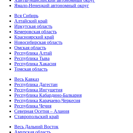
Ханты-Мансийский автономный округ
Ямало-Ненецкий автономный округ
Вся Сибирь
Алтайский край
Иркутская область
Кемеровская область
Красноярский край
Новосибирская область
Омская область
Республика Алтай
Республика Тыва
Республика Хакасия
Томская область
Весь Кавказ
Республика Дагестан
Республика Ингушетия
Республика Кабардино-Балкария
Республика Карачаево-Черкесия
Республика Чечня
Северная Осетия – Алания
Ставропольский край
Весь Дальний Восток
Амурская область