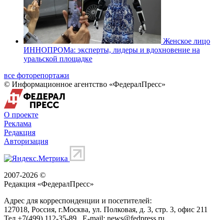
Женское лицо
ИННОПРОМа: эксперты, лидеры и вдохновение на
уральской площадке
все фоторепортажи
© Информационное агентство «ФедералПресс»
О проекте
Реклама
Редакция
Авторизация
2007-2026 ©
Редакция «
ФедералПресс
»
Адрес для корреспонденции и посетителей:
127018
, Россия, г.
Москва
,
ул. Полковая, д. 3, стр. 3
, офис 211
Тел.
+7(499) 112-35-89
E-mail:
news@fedpress.ru