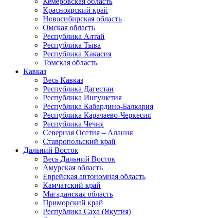
Кемеровская область
Красноярский край
Новосибирская область
Омская область
Республика Алтай
Республика Тыва
Республика Хакасия
Томская область
Кавказ
Весь Кавказ
Республика Дагестан
Республика Ингушетия
Республика Кабардино-Балкария
Республика Карачаево-Черкесия
Республика Чечня
Северная Осетия – Алания
Ставропольский край
Дальний Восток
Весь Дальний Восток
Амурская область
Еврейская автономная область
Камчатский край
Магаданская область
Приморский край
Республика Саха (Якутия)