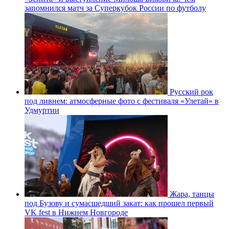
запомнился матч за Суперкубок России по футболу
Русский рок
под ливнем: атмосферные фото с фестиваля «Улетай» в
Удмуртии
Жара, танцы
под Бузову и сумасшедший закат: как прошел первый
VK fest в Нижнем Новгороде