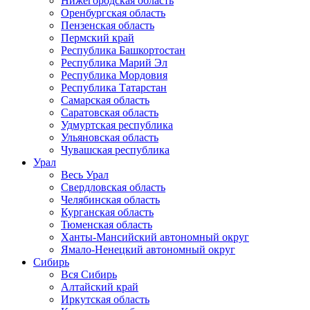
Нижегородская область
Оренбургская область
Пензенская область
Пермский край
Республика Башкортостан
Республика Марий Эл
Республика Мордовия
Республика Татарстан
Самарская область
Саратовская область
Удмуртская республика
Ульяновская область
Чувашская республика
Урал
Весь Урал
Свердловская область
Челябинская область
Курганская область
Тюменская область
Ханты-Мансийский автономный округ
Ямало-Ненецкий автономный округ
Сибирь
Вся Сибирь
Алтайский край
Иркутская область