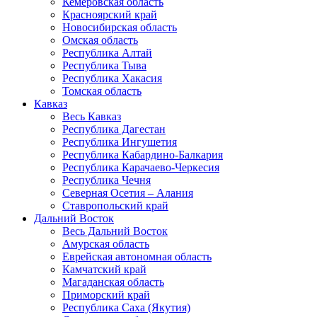
Кемеровская область
Красноярский край
Новосибирская область
Омская область
Республика Алтай
Республика Тыва
Республика Хакасия
Томская область
Кавказ
Весь Кавказ
Республика Дагестан
Республика Ингушетия
Республика Кабардино-Балкария
Республика Карачаево-Черкесия
Республика Чечня
Северная Осетия – Алания
Ставропольский край
Дальний Восток
Весь Дальний Восток
Амурская область
Еврейская автономная область
Камчатский край
Магаданская область
Приморский край
Республика Саха (Якутия)