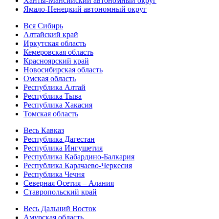
Ханты-Мансийский автономный округ
Ямало-Ненецкий автономный округ
Вся Сибирь
Алтайский край
Иркутская область
Кемеровская область
Красноярский край
Новосибирская область
Омская область
Республика Алтай
Республика Тыва
Республика Хакасия
Томская область
Весь Кавказ
Республика Дагестан
Республика Ингушетия
Республика Кабардино-Балкария
Республика Карачаево-Черкесия
Республика Чечня
Северная Осетия – Алания
Ставропольский край
Весь Дальний Восток
Амурская область