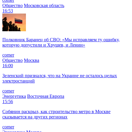
corner
Общество
Московская область
16:53
Полковник Баранец об СВО: «Мы исправляем ту ошибку,
которую допустили и Хрущев, и Ленин»
corner
Общество
Москва
16:00
Зеленский признался, что на Украине не осталось целых
электростанций
corner
Энергетика
Восточная Европа
15:56
Собянин раскрыл, как строительство метро в Москве
сказывается на других регионах
corner