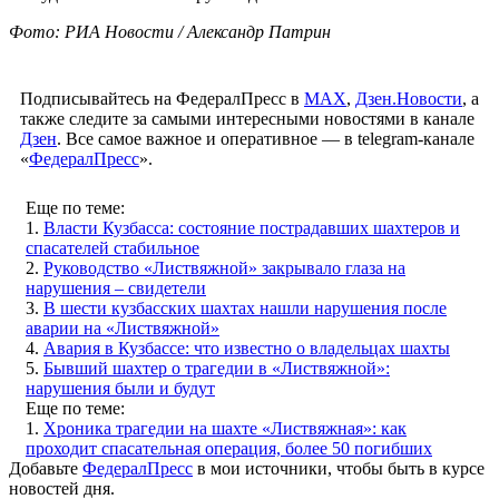
Фото: РИА Новости / Александр Патрин
Подписывайтесь на ФедералПресс в
МАХ
,
Дзен.Новости
, а
также следите за самыми интересными новостями в канале
Дзен
. Все самое важное и оперативное — в telegram-канале
«
ФедералПресс
».
Еще по теме:
1.
Власти Кузбасса: состояние пострадавших шахтеров и
спасателей стабильное
2.
Руководство «Листвяжной» закрывало глаза на
нарушения – свидетели
3.
В шести кузбасских шахтах нашли нарушения после
аварии на «Листвяжной»
4.
Авария в Кузбассе: что известно о владельцах шахты
5.
Бывший шахтер о трагедии в «Листвяжной»:
нарушения были и будут
Еще по теме:
1.
Хроника трагедии на шахте «Листвяжная»: как
проходит спасательная операция, более 50 погибших
Добавьте
ФедералПресс
в мои источники, чтобы быть в курсе
новостей дня.