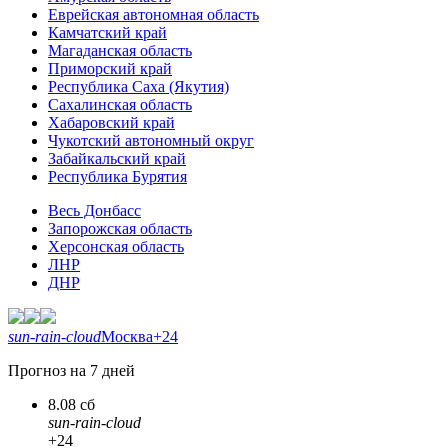
Еврейская автономная область
Камчатский край
Магаданская область
Приморский край
Республика Саха (Якутия)
Сахалинская область
Хабаровский край
Чукотский автономный округ
Забайкальский край
Республика Бурятия
Весь Донбасс
Запорожская область
Херсонская область
ЛНР
ДНР
sun-rain-cloud
Москва
+24
Прогноз на 7 дней
8.08 сб
sun-rain-cloud
+24