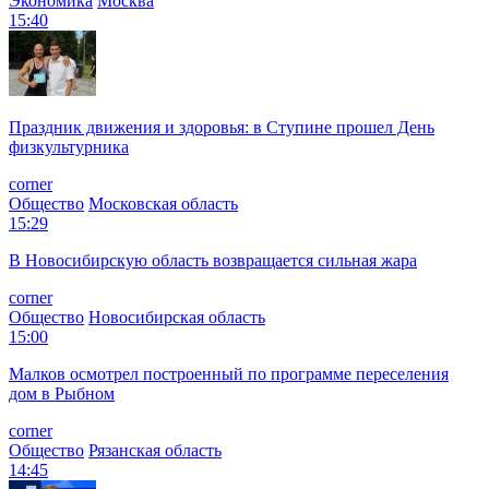
Экономика
Москва
15:40
Праздник движения и здоровья: в Ступине прошел День
физкультурника
corner
Общество
Московская область
15:29
В Новосибирскую область возвращается сильная жара
corner
Общество
Новосибирская область
15:00
Малков осмотрел построенный по программе переселения
дом в Рыбном
corner
Общество
Рязанская область
14:45