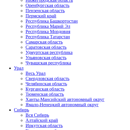
Нижегородская область
Оренбургская область
Пензенская область
Пермский край
Республика Башкортостан
Республика Марий Эл
Республика Мордовия
Республика Татарстан
Самарская область
Саратовская область
Удмуртская республика
Ульяновская область
Чувашская республика
Урал
Весь Урал
Свердловская область
Челябинская область
Курганская область
Тюменская область
Ханты-Мансийский автономный округ
Ямало-Ненецкий автономный округ
Сибирь
Вся Сибирь
Алтайский край
Иркутская область