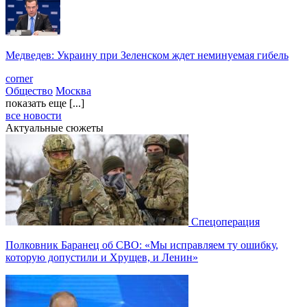
Медведев: Украину при Зеленском ждет неминуемая гибель
corner
Общество
Москва
показать еще [...]
все новости
Актуальные сюжеты
Спецоперация
Полковник Баранец об СВО: «Мы исправляем ту ошибку,
которую допустили и Хрущев, и Ленин»