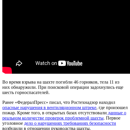
Во время взрыва на шахте погибли 46 горняков, тела 11 из
них обнаружили. При поисковой операции задохнулись еще
шесть горноспасателей.
Ранее «ФедералПресс» писал, что Ростехнадзор находил
опасные нарушения в вентиляционном штреке
, где произошел
пожар. Кроме того, в открытых базах отсутствовали
данные о
реальном количестве проверок проблемной шахты
. Первое
уголовное
дело о нарушениях требованиях безопасности
возбудили в отношении руководства шахты.