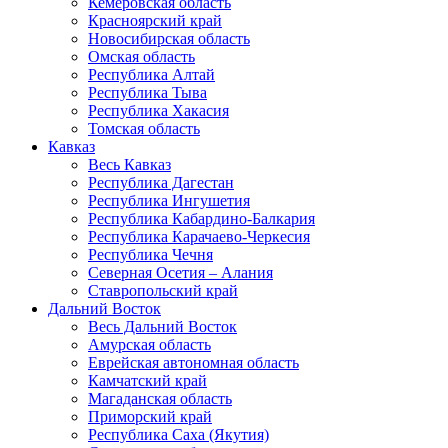
Кемеровская область
Красноярский край
Новосибирская область
Омская область
Республика Алтай
Республика Тыва
Республика Хакасия
Томская область
Кавказ
Весь Кавказ
Республика Дагестан
Республика Ингушетия
Республика Кабардино-Балкария
Республика Карачаево-Черкесия
Республика Чечня
Северная Осетия – Алания
Ставропольский край
Дальний Восток
Весь Дальний Восток
Амурская область
Еврейская автономная область
Камчатский край
Магаданская область
Приморский край
Республика Саха (Якутия)