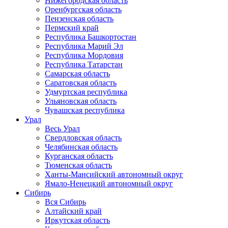
Нижегородская область
Оренбургская область
Пензенская область
Пермский край
Республика Башкортостан
Республика Марий Эл
Республика Мордовия
Республика Татарстан
Самарская область
Саратовская область
Удмуртская республика
Ульяновская область
Чувашская республика
Урал
Весь Урал
Свердловская область
Челябинская область
Курганская область
Тюменская область
Ханты-Мансийский автономный округ
Ямало-Ненецкий автономный округ
Сибирь
Вся Сибирь
Алтайский край
Иркутская область