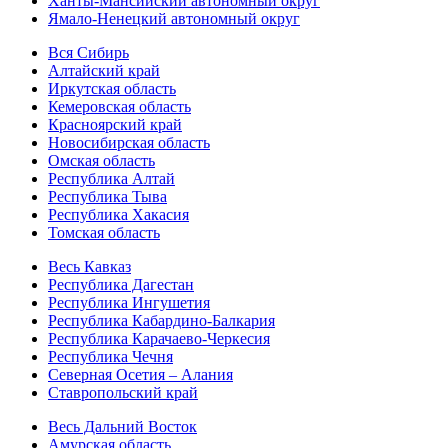
Ханты-Мансийский автономный округ
Ямало-Ненецкий автономный округ
Вся Сибирь
Алтайский край
Иркутская область
Кемеровская область
Красноярский край
Новосибирская область
Омская область
Республика Алтай
Республика Тыва
Республика Хакасия
Томская область
Весь Кавказ
Республика Дагестан
Республика Ингушетия
Республика Кабардино-Балкария
Республика Карачаево-Черкесия
Республика Чечня
Северная Осетия – Алания
Ставропольский край
Весь Дальний Восток
Амурская область