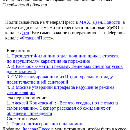
Свердловской области
Подписывайтесь на ФедералПресс в
МАХ
,
Дзен.Новости
, а
также следите за самыми интересными новостями УрФО в
канале
Дзен
. Все самое важное и оперативное — в telegram-
канале «
ФедералПресс
».
Еще по теме:
1.
Президент Филиппин отдал полиции приказ стрелять
по нарушителям карантина на поражение
2.
В Facebook заметили рекламу фейковых спецпропусков
для москвичей
3.
СМИ: эвакуированным из Индии уральцам отдадут
правительственный санаторий
4.
В Москве утвердили штрафы за нарушение режима
самоизоляции
Экспертное мнение:
1.
Алексей Кричевский
:
«Все что угодно, но не отмена
самоизоляции». Эксперт рассказал об ожиданиях от
обращения президента
Сюжет по теме:
1.
Герои и антигерои эпохи пандемии
Добавьте
ФедералПресс
в мои источники, чтобы быть в курсе