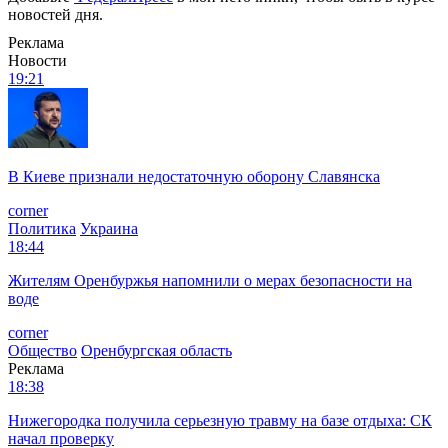
новостей дня.
Реклама
Новости
19:21
В Киеве признали недостаточную оборону Славянска
corner
Политика
Украина
18:44
Жителям Оренбуржья напомнили о мерах безопасности на
воде
corner
Общество
Оренбургская область
Реклама
18:38
Нижегородка получила серьезную травму на базе отдыха: СК
начал проверку