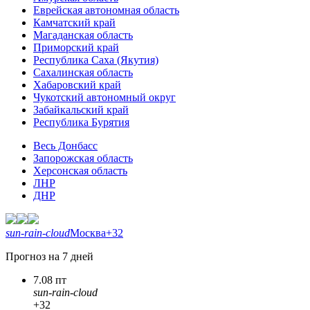
Еврейская автономная область
Камчатский край
Магаданская область
Приморский край
Республика Саха (Якутия)
Сахалинская область
Хабаровский край
Чукотский автономный округ
Забайкальский край
Республика Бурятия
Весь Донбасс
Запорожская область
Херсонская область
ЛНР
ДНР
sun-rain-cloud
Москва
+32
Прогноз на 7 дней
7.08 пт
sun-rain-cloud
+32