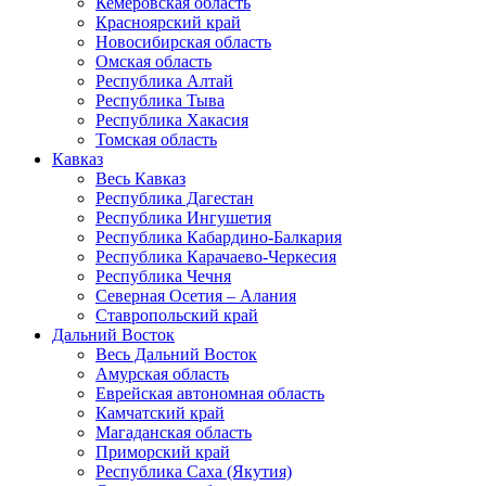
Кемеровская область
Красноярский край
Новосибирская область
Омская область
Республика Алтай
Республика Тыва
Республика Хакасия
Томская область
Кавказ
Весь Кавказ
Республика Дагестан
Республика Ингушетия
Республика Кабардино-Балкария
Республика Карачаево-Черкесия
Республика Чечня
Северная Осетия – Алания
Ставропольский край
Дальний Восток
Весь Дальний Восток
Амурская область
Еврейская автономная область
Камчатский край
Магаданская область
Приморский край
Республика Саха (Якутия)