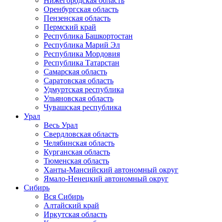
Нижегородская область
Оренбургская область
Пензенская область
Пермский край
Республика Башкортостан
Республика Марий Эл
Республика Мордовия
Республика Татарстан
Самарская область
Саратовская область
Удмуртская республика
Ульяновская область
Чувашская республика
Урал
Весь Урал
Свердловская область
Челябинская область
Курганская область
Тюменская область
Ханты-Мансийский автономный округ
Ямало-Ненецкий автономный округ
Сибирь
Вся Сибирь
Алтайский край
Иркутская область