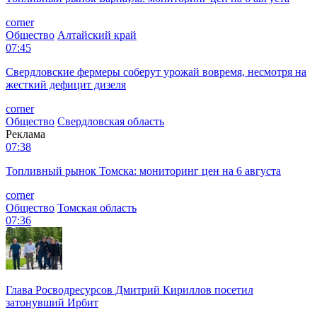
corner
Общество
Алтайский край
07:45
Свердловские фермеры соберут урожай вовремя, несмотря на
жесткий дефицит дизеля
corner
Общество
Свердловская область
Реклама
07:38
Топливный рынок Томска: мониторинг цен на 6 августа
corner
Общество
Томская область
07:36
Глава Росводресурсов Дмитрий Кириллов посетил
затонувший Ирбит