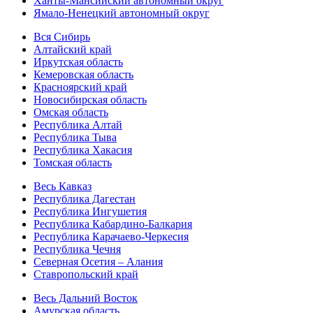
Ханты-Мансийский автономный округ
Ямало-Ненецкий автономный округ
Вся Сибирь
Алтайский край
Иркутская область
Кемеровская область
Красноярский край
Новосибирская область
Омская область
Республика Алтай
Республика Тыва
Республика Хакасия
Томская область
Весь Кавказ
Республика Дагестан
Республика Ингушетия
Республика Кабардино-Балкария
Республика Карачаево-Черкесия
Республика Чечня
Северная Осетия – Алания
Ставропольский край
Весь Дальний Восток
Амурская область