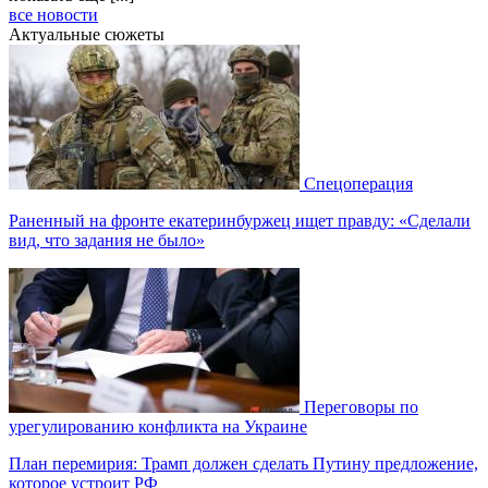
все новости
Актуальные сюжеты
Спецоперация
Раненный на фронте екатеринбуржец ищет правду: «Сделали
вид, что задания не было»
Переговоры по
урегулированию конфликта на Украине
План перемирия: Трамп должен сделать Путину предложение,
которое устроит РФ