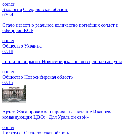
corner
Экология
Свердловская область
07:34
Стало известно реальное количество погибших солдат и
офицеров ВСУ
corner
Общество
Украина
07:18
Топливный рынок Новосибирска: анализ цен на 6 августа
corner
Общество
Новосибирская область
07:15
Артем Жога прокомментировал назначение Иванаева
командующим ЦВО: «Для Урала он свой»
corner
Политика
Свердловская область