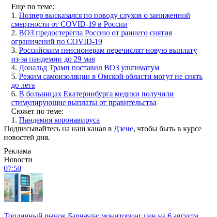
Еще по теме:
1.
Познер высказался по поводу слухов о заниженной
смертности от COVID-19 в России
2.
ВОЗ предостерегла Россию от раннего снятия
ограничений по COVID-19
3.
Российским пенсионерам перечислят новую выплату
из-за пандемии до 29 мая
4.
Дональд Трамп поставил ВОЗ ультиматум
5.
Режим самоизоляции в Омской области могут не снять
до лета
6.
В больницах Екатеринбурга медики получили
стимулирующие выплаты от правительства
Сюжет по теме:
1.
Пандемия коронавируса
Подписывайтесь на наш канал в
Дзене
, чтобы быть в курсе
новостей дня.
Реклама
Новости
07:50
Топливный рынок Барнаула: мониторинг цен на 6 августа