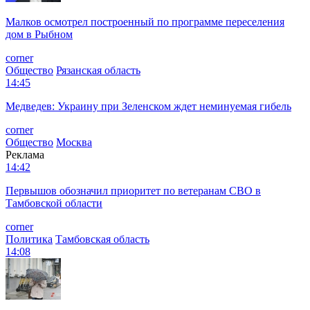
Малков осмотрел построенный по программе переселения
дом в Рыбном
corner
Общество
Рязанская область
14:45
Медведев: Украину при Зеленском ждет неминуемая гибель
corner
Общество
Москва
Реклама
14:42
Первышов обозначил приоритет по ветеранам СВО в
Тамбовской области
corner
Политика
Тамбовская область
14:08