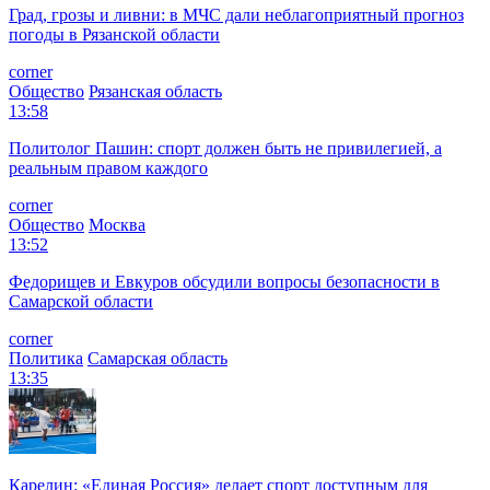
Град, грозы и ливни: в МЧС дали неблагоприятный прогноз
погоды в Рязанской области
corner
Общество
Рязанская область
13:58
Политолог Пашин: спорт должен быть не привилегией, а
реальным правом каждого
corner
Общество
Москва
13:52
Федорищев и Евкуров обсудили вопросы безопасности в
Самарской области
corner
Политика
Самарская область
13:35
Карелин: «Единая Россия» делает спорт доступным для