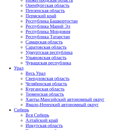
Нижегородская область
Оренбургская область
Пензенская область
Пермский край
Республика Башкортостан
Республика Марий Эл
Республика Мордовия
Республика Татарстан
Самарская область
Саратовская область
Удмуртская республика
Ульяновская область
Чувашская республика
Урал
Весь Урал
Свердловская область
Челябинская область
Курганская область
Тюменская область
Ханты-Мансийский автономный округ
Ямало-Ненецкий автономный округ
Сибирь
Вся Сибирь
Алтайский край
Иркутская область