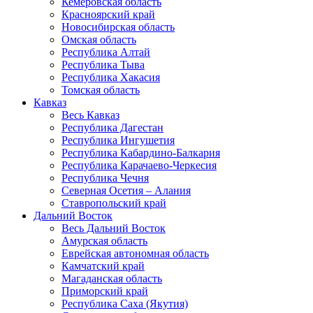
Кемеровская область
Красноярский край
Новосибирская область
Омская область
Республика Алтай
Республика Тыва
Республика Хакасия
Томская область
Кавказ
Весь Кавказ
Республика Дагестан
Республика Ингушетия
Республика Кабардино-Балкария
Республика Карачаево-Черкесия
Республика Чечня
Северная Осетия – Алания
Ставропольский край
Дальний Восток
Весь Дальний Восток
Амурская область
Еврейская автономная область
Камчатский край
Магаданская область
Приморский край
Республика Саха (Якутия)