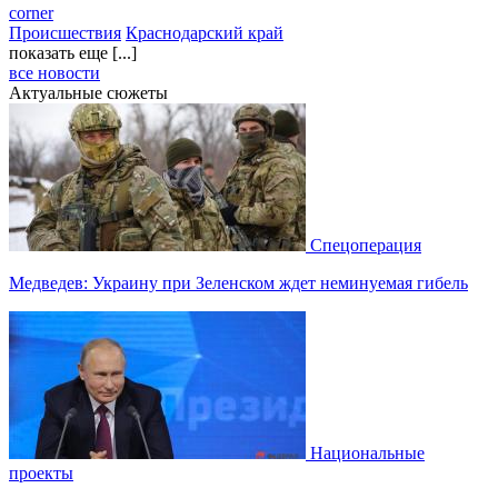
corner
Происшествия
Краснодарский край
показать еще [...]
все новости
Актуальные сюжеты
Спецоперация
Медведев: Украину при Зеленском ждет неминуемая гибель
Национальные
проекты