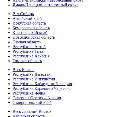
Ханты-Мансийский автономный округ
Ямало-Ненецкий автономный округ
Вся Сибирь
Алтайский край
Иркутская область
Кемеровская область
Красноярский край
Новосибирская область
Омская область
Республика Алтай
Республика Тыва
Республика Хакасия
Томская область
Весь Кавказ
Республика Дагестан
Республика Ингушетия
Республика Кабардино-Балкария
Республика Карачаево-Черкесия
Республика Чечня
Северная Осетия – Алания
Ставропольский край
Весь Дальний Восток
Амурская область