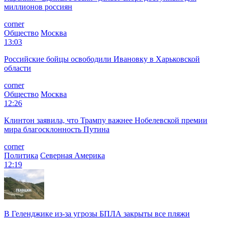
миллионов россиян
corner
Общество
Москва
13:03
Российские бойцы освободили Ивановку в Харьковской
области
corner
Общество
Москва
12:26
Клинтон заявила, что Трампу важнее Нобелевской премии
мира благосклонность Путина
corner
Политика
Северная Америка
12:19
В Геленджике из-за угрозы БПЛА закрыты все пляжи