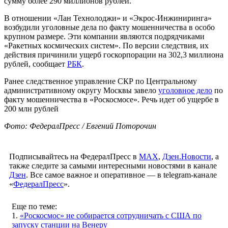
сумму более 290 миллионов рублей.
В отношении «Лан Технолоджи» и «Экрос-Инжиниринга»
возбудили уголовные дела по факту мошенничества в особо
крупном размере. Эти компании являются подрядчиками
«Ракетных космических систем». По версии следствия, их
действия причинили ущерб госкорпорации на 302,3 миллиона
рублей, сообщает
РБК
.
Ранее следственное управление СКР по Центральному
административному округу Москвы завело
уголовное дело
по
факту мошенничества в «Роскосмосе». Речь идет об ущербе в
200 млн рублей
Фото: ФедералПресс / Евгений Поторочин
Подписывайтесь на ФедералПресс в
МАХ
,
Дзен.Новости
, а
также следите за самыми интересными новостями в канале
Дзен
. Все самое важное и оперативное — в telegram-канале
«
ФедералПресс
».
Еще по теме:
1.
«Роскосмос» не собирается сотрудничать с США по
запуску станции на Венеру