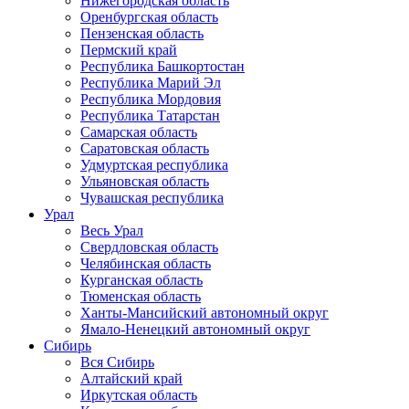
Нижегородская область
Оренбургская область
Пензенская область
Пермский край
Республика Башкортостан
Республика Марий Эл
Республика Мордовия
Республика Татарстан
Самарская область
Саратовская область
Удмуртская республика
Ульяновская область
Чувашская республика
Урал
Весь Урал
Свердловская область
Челябинская область
Курганская область
Тюменская область
Ханты-Мансийский автономный округ
Ямало-Ненецкий автономный округ
Сибирь
Вся Сибирь
Алтайский край
Иркутская область