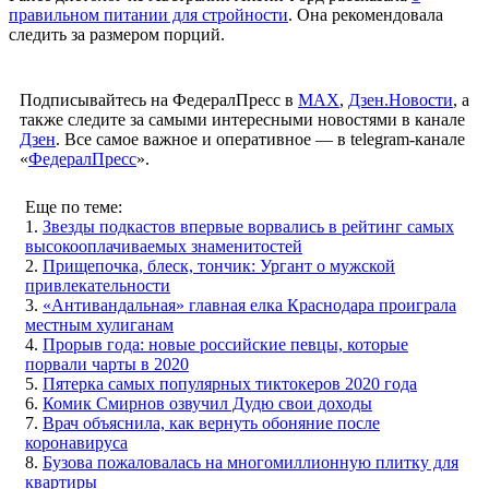
правильном питании для стройности
. Она рекомендовала
следить за размером порций.
Подписывайтесь на ФедералПресс в
МАХ
,
Дзен.Новости
, а
также следите за самыми интересными новостями в канале
Дзен
. Все самое важное и оперативное — в telegram-канале
«
ФедералПресс
».
Еще по теме:
1.
Звезды подкастов впервые ворвались в рейтинг самых
высокооплачиваемых знаменитостей
2.
Прищепочка, блеск, тончик: Ургант о мужской
привлекательности
3.
«Антивандальная» главная елка Краснодара проиграла
местным хулиганам
4.
Прорыв года: новые российские певцы, которые
порвали чарты в 2020
5.
Пятерка самых популярных тиктокеров 2020 года
6.
Комик Смирнов озвучил Дудю свои доходы
7.
Врач объяснила, как вернуть обоняние после
коронавируса
8.
Бузова пожаловалась на многомиллионную плитку для
квартиры