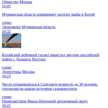
Общество
Москва
16:43
Мурманская область наращивает экспорт рыбы в Китай
corner
Экономика
Мурманская область
16:32
Китайский нефтяной гигант нарастил закупки российской
нефти с Дальнего Востока
corner
Энергетика
Москва
16:23
Число отравившихся в Салехарде возросло до 38 человек:
специалисты нашли источник сальмонеллеза
corner
Происшествия
Ямало-Ненецкий автономный округ
16:22