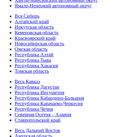
Ханты-Мансийский автономный округ
Ямало-Ненецкий автономный округ
Вся Сибирь
Алтайский край
Иркутская область
Кемеровская область
Красноярский край
Новосибирская область
Омская область
Республика Алтай
Республика Тыва
Республика Хакасия
Томская область
Весь Кавказ
Республика Дагестан
Республика Ингушетия
Республика Кабардино-Балкария
Республика Карачаево-Черкесия
Республика Чечня
Северная Осетия – Алания
Ставропольский край
Весь Дальний Восток
Амурская область