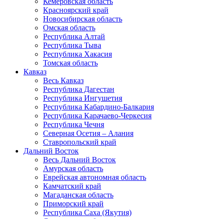
Кемеровская область
Красноярский край
Новосибирская область
Омская область
Республика Алтай
Республика Тыва
Республика Хакасия
Томская область
Кавказ
Весь Кавказ
Республика Дагестан
Республика Ингушетия
Республика Кабардино-Балкария
Республика Карачаево-Черкесия
Республика Чечня
Северная Осетия – Алания
Ставропольский край
Дальний Восток
Весь Дальний Восток
Амурская область
Еврейская автономная область
Камчатский край
Магаданская область
Приморский край
Республика Саха (Якутия)