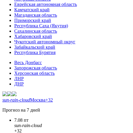
Еврейская автономная область
Камчатский край
Магаданская область
Приморский край
Республика Саха (Якутия)
Сахалинская область
Хабаровский край
Чукотский автономный округ
Забайкальский край
Республика Бурятия
Весь Донбасс
Запорожская область
Херсонская область
ЛНР
ДНР
sun-rain-cloud
Москва
+32
Прогноз на 7 дней
7.08 пт
sun-rain-cloud
+32