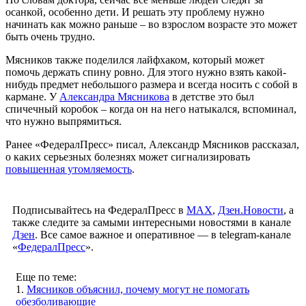
осанкой, особенно дети. И решать эту проблему нужно
начинать как можно раньше – во взрослом возрасте это может
быть очень трудно.
Мясников также поделился лайфхаком, который может
помочь держать спину ровно. Для этого нужно взять какой-
нибудь предмет небольшого размера и всегда носить с собой в
кармане. У
Александра Мясникова
в детстве это был
спичечный коробок – когда он на него натыкался, вспоминал,
что нужно выпрямиться.
Ранее «ФедералПресс» писал, Александр Мясников рассказал,
о каких серьезных болезнях может сигнализировать
повышенная утомляемость
.
Подписывайтесь на ФедералПресс в
МАХ
,
Дзен.Новости
, а
также следите за самыми интересными новостями в канале
Дзен
. Все самое важное и оперативное — в telegram-канале
«
ФедералПресс
».
Еще по теме:
1.
Мясников объяснил, почему могут не помогать
обезболивающие