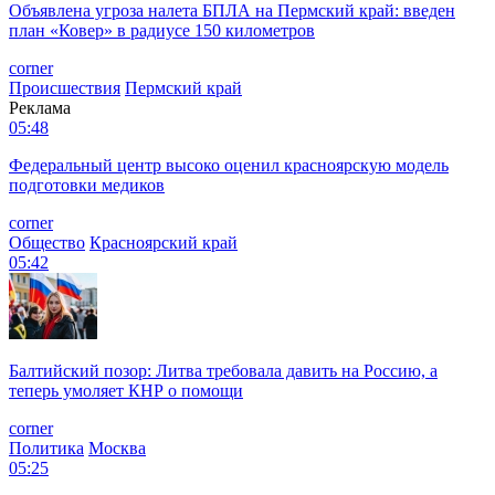
Объявлена угроза налета БПЛА на Пермский край: введен
план «Ковер» в радиусе 150 километров
corner
Происшествия
Пермский край
Реклама
05:48
Федеральный центр высоко оценил красноярскую модель
подготовки медиков
corner
Общество
Красноярский край
05:42
Балтийский позор: Литва требовала давить на Россию, а
теперь умоляет КНР о помощи
corner
Политика
Москва
05:25