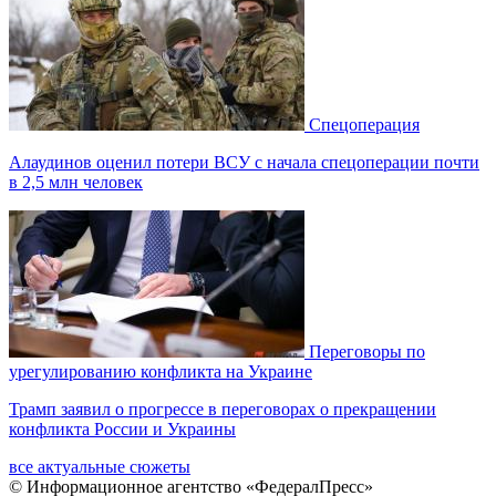
Спецоперация
Алаудинов оценил потери ВСУ с начала спецоперации почти
в 2,5 млн человек
Переговоры по
урегулированию конфликта на Украине
Трамп заявил о прогрессе в переговорах о прекращении
конфликта России и Украины
все актуальные сюжеты
© Информационное агентство «ФедералПресс»