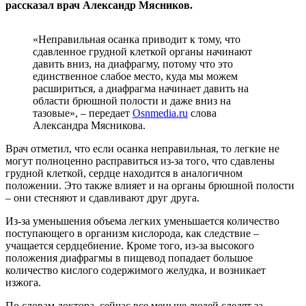
рассказал врач Александр Мясников.
«Неправильная осанка приводит к тому, что
сдавленное грудной клеткой органы начинают
давить вниз, на диафрагму, потому что это
единственное слабое место, куда мы можем
расшириться, а диафрагма начинает давить на
области брюшной полости и даже вниз на
тазовые», – передает
Оsnmedia.ru
слова
Александра Мясникова.
Врач отметил, что если осанка неправильная, то легкие не
могут полноценно расправиться из-за того, что сдавлены
грудной клеткой, сердце находится в аналогичном
положении. Это также влияет и на органы брюшной полости
– они стесняют и сдавливают друг друга.
Из-за уменьшения объема легких уменьшается количество
поступающего в организм кислорода, как следствие –
учащается сердцебиение. Кроме того, из-за высокого
положения диафрагмы в пищевод попадает большое
количество кислого содержимого желудка, и возникает
изжога.
По словам доктора, сейчас все меньше людей следят за