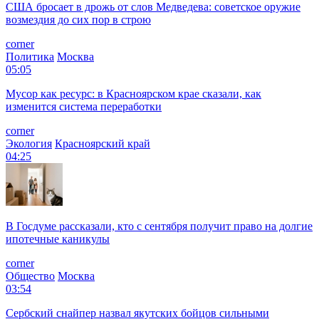
США бросает в дрожь от слов Медведева: советское оружие
возмездия до сих пор в строю
corner
Политика
Москва
05:05
Мусор как ресурс: в Красноярском крае сказали, как
изменится система переработки
corner
Экология
Красноярский край
04:25
В Госдуме рассказали, кто с сентября получит право на долгие
ипотечные каникулы
corner
Общество
Москва
03:54
Сербский снайпер назвал якутских бойцов сильными