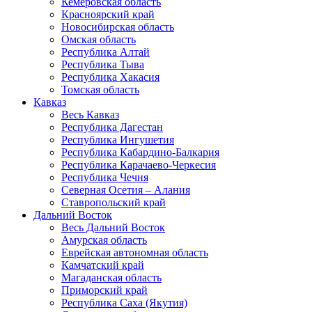
Кемеровская область
Красноярский край
Новосибирская область
Омская область
Республика Алтай
Республика Тыва
Республика Хакасия
Томская область
Кавказ
Весь Кавказ
Республика Дагестан
Республика Ингушетия
Республика Кабардино-Балкария
Республика Карачаево-Черкесия
Республика Чечня
Северная Осетия – Алания
Ставропольский край
Дальний Восток
Весь Дальний Восток
Амурская область
Еврейская автономная область
Камчатский край
Магаданская область
Приморский край
Республика Саха (Якутия)