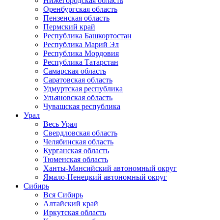
Нижегородская область
Оренбургская область
Пензенская область
Пермский край
Республика Башкортостан
Республика Марий Эл
Республика Мордовия
Республика Татарстан
Самарская область
Саратовская область
Удмуртская республика
Ульяновская область
Чувашская республика
Урал
Весь Урал
Свердловская область
Челябинская область
Курганская область
Тюменская область
Ханты-Мансийский автономный округ
Ямало-Ненецкий автономный округ
Сибирь
Вся Сибирь
Алтайский край
Иркутская область