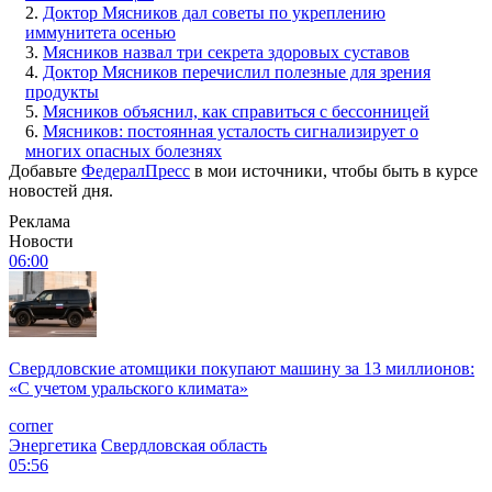
2.
Доктор Мясников дал советы по укреплению
иммунитета осенью
3.
Мясников назвал три секрета здоровых суставов
4.
Доктор Мясников перечислил полезные для зрения
продукты
5.
Мясников объяснил, как справиться с бессонницей
6.
Мясников: постоянная усталость сигнализирует о
многих опасных болезнях
Добавьте
ФедералПресс
в мои источники, чтобы быть в курсе
новостей дня.
Реклама
Новости
06:00
Свердловские атомщики покупают машину за 13 миллионов:
«С учетом уральского климата»
corner
Энергетика
Свердловская область
05:56