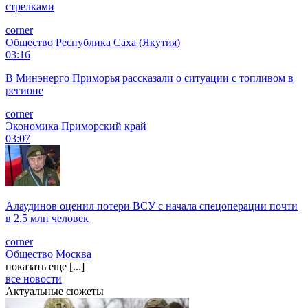
стрелками
corner
Общество
Республика Саха (Якутия)
03:16
В Минэнерго Приморья рассказали о ситуации с топливом в
регионе
corner
Экономика
Приморский край
03:07
Алаудинов оценил потери ВСУ с начала спецоперации почти
в 2,5 млн человек
corner
Общество
Москва
показать еще [...]
все новости
Актуальные сюжеты