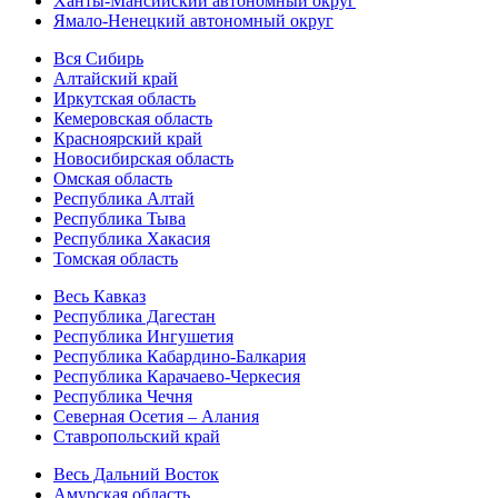
Ханты-Мансийский автономный округ
Ямало-Ненецкий автономный округ
Вся Сибирь
Алтайский край
Иркутская область
Кемеровская область
Красноярский край
Новосибирская область
Омская область
Республика Алтай
Республика Тыва
Республика Хакасия
Томская область
Весь Кавказ
Республика Дагестан
Республика Ингушетия
Республика Кабардино-Балкария
Республика Карачаево-Черкесия
Республика Чечня
Северная Осетия – Алания
Ставропольский край
Весь Дальний Восток
Амурская область