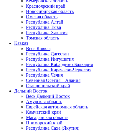
Кемеровская область
Красноярский край
Новосибирская область
Омская область
Республика Алтай
Республика Тыва
Республика Хакасия
Томская область
Кавказ
Весь Кавказ
Республика Дагестан
Республика Ингушетия
Республика Кабардино-Балкария
Республика Карачаево-Черкесия
Республика Чечня
Северная Осетия – Алания
Ставропольский край
Дальний Восток
Весь Дальний Восток
Амурская область
Еврейская автономная область
Камчатский край
Магаданская область
Приморский край
Республика Саха (Якутия)