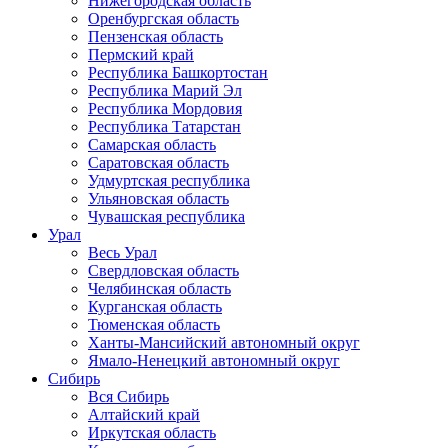
Нижегородская область
Оренбургская область
Пензенская область
Пермский край
Республика Башкортостан
Республика Марий Эл
Республика Мордовия
Республика Татарстан
Самарская область
Саратовская область
Удмуртская республика
Ульяновская область
Чувашская республика
Урал
Весь Урал
Свердловская область
Челябинская область
Курганская область
Тюменская область
Ханты-Мансийский автономный округ
Ямало-Ненецкий автономный округ
Сибирь
Вся Сибирь
Алтайский край
Иркутская область