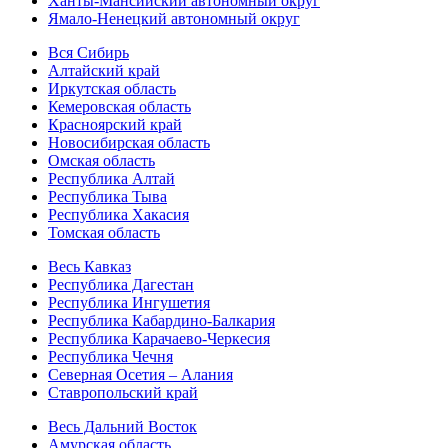
Ханты-Мансийский автономный округ
Ямало-Ненецкий автономный округ
Вся Сибирь
Алтайский край
Иркутская область
Кемеровская область
Красноярский край
Новосибирская область
Омская область
Республика Алтай
Республика Тыва
Республика Хакасия
Томская область
Весь Кавказ
Республика Дагестан
Республика Ингушетия
Республика Кабардино-Балкария
Республика Карачаево-Черкесия
Республика Чечня
Северная Осетия – Алания
Ставропольский край
Весь Дальний Восток
Амурская область