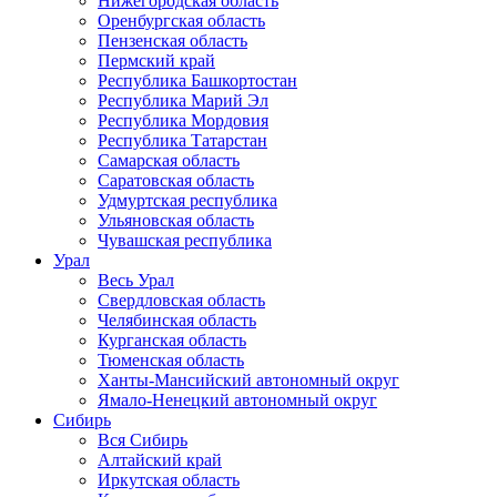
Нижегородская область
Оренбургская область
Пензенская область
Пермский край
Республика Башкортостан
Республика Марий Эл
Республика Мордовия
Республика Татарстан
Самарская область
Саратовская область
Удмуртская республика
Ульяновская область
Чувашская республика
Урал
Весь Урал
Свердловская область
Челябинская область
Курганская область
Тюменская область
Ханты-Мансийский автономный округ
Ямало-Ненецкий автономный округ
Сибирь
Вся Сибирь
Алтайский край
Иркутская область