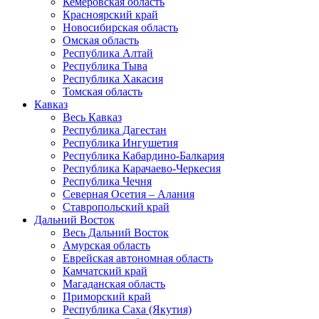
Кемеровская область
Красноярский край
Новосибирская область
Омская область
Республика Алтай
Республика Тыва
Республика Хакасия
Томская область
Кавказ
Весь Кавказ
Республика Дагестан
Республика Ингушетия
Республика Кабардино-Балкария
Республика Карачаево-Черкесия
Республика Чечня
Северная Осетия – Алания
Ставропольский край
Дальний Восток
Весь Дальний Восток
Амурская область
Еврейская автономная область
Камчатский край
Магаданская область
Приморский край
Республика Саха (Якутия)