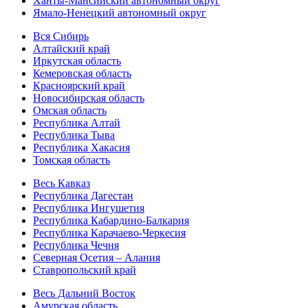
Ханты-Мансийский автономный округ
Ямало-Ненецкий автономный округ
Вся Сибирь
Алтайский край
Иркутская область
Кемеровская область
Красноярский край
Новосибирская область
Омская область
Республика Алтай
Республика Тыва
Республика Хакасия
Томская область
Весь Кавказ
Республика Дагестан
Республика Ингушетия
Республика Кабардино-Балкария
Республика Карачаево-Черкесия
Республика Чечня
Северная Осетия – Алания
Ставропольский край
Весь Дальний Восток
Амурская область