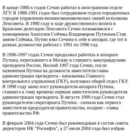
В конце 1980-х годов Сечин работал в иностранном отделе
ЛГУ. В 1988-1991 годах был сотрудником отдела породненных
городов управления внешнеэкономических связей исполкома
Ленсовета. В 1990 году в ходе дружественного визита в
Бразилию делегации Ленсовета Сечин познакомился с
помощником Анатолия Собчака Владимиром Путиным.Став
замом Собчака, Путин взял Сечина к себе в аппарат, где тот в
разных должностях работал с 1991 по 1996 год.
В 1996-1997 годах Сечин продолжал работать в аппарате
Путина, переехавшего в Москву и ставшего замуправделами
президента России. Весной 1997 года Сечин, после
назначения Путина на должность заместителя главы
администрации президента - начальника Главного
контрольного управления (ГКУ), возглавил общий отдел ГКУ.
В 1998 году занял пост руководителя аппарата Путина,
ставшего к тому времени первым заместителем руководителя
администрации президента. В августе 1999 года Сечин стал
руководителем секретариата Путина - сначала как первого
заместителя председателя правительства, позднее - главы
правительства РФ.
В феврале 2004 года Сечин был рекомендован в состав совета
директоров НК "Роснефть", а 27 июля 2004 года был избран