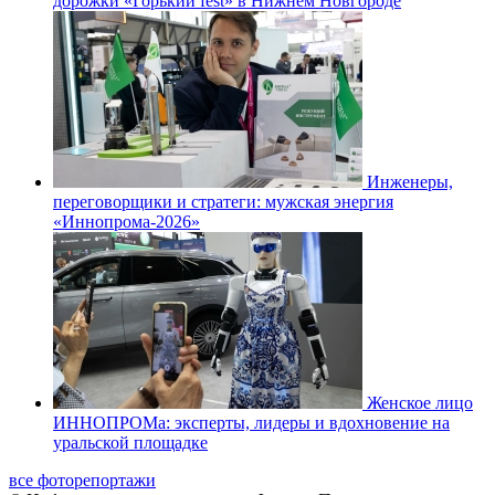
дорожки «Горький fest» в Нижнем Новгороде
Инженеры,
переговорщики и стратеги: мужская энергия
«Иннопрома-2026»
Женское лицо
ИННОПРОМа: эксперты, лидеры и вдохновение на
уральской площадке
все фоторепортажи