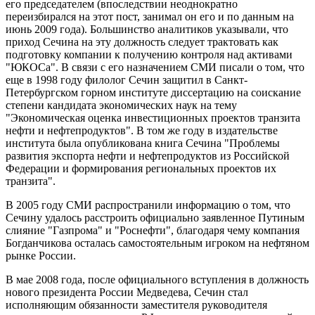
его председателем (впоследствии неоднократно
переизбирался на этот пост, занимал он его и по данным на
июнь 2009 года). Большинство аналитиков указывали, что
приход Сечина на эту должность следует трактовать как
подготовку компании к получению контроля над активами
"ЮКОСа". В связи с его назначением СМИ писали о том, что
еще в 1998 году филолог Сечин защитил в Санкт-
Петербургском горном институте диссертацию на соискание
степени кандидата экономических наук на тему
"Экономическая оценка инвестиционных проектов транзита
нефти и нефтепродуктов". В том же году в издательстве
института была опубликована книга Сечина "Проблемы
развития экспорта нефти и нефтепродуктов из Российской
Федерации и формирования региональных проектов их
транзита".
В 2005 году СМИ распространили информацию о том, что
Сечину удалось расстроить официально заявленное Путиным
слияние "Газпрома" и "Роснефти", благодаря чему компания
Богданчикова осталась самостоятельным игроком на нефтяном
рынке России.
В мае 2008 года, после официального вступления в должность
нового президента России Медведева, Сечин стал
исполняющим обязанности заместителя руководителя