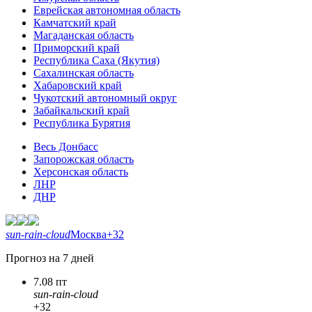
Еврейская автономная область
Камчатский край
Магаданская область
Приморский край
Республика Саха (Якутия)
Сахалинская область
Хабаровский край
Чукотский автономный округ
Забайкальский край
Республика Бурятия
Весь Донбасс
Запорожская область
Херсонская область
ЛНР
ДНР
sun-rain-cloud
Москва
+32
Прогноз на 7 дней
7.08 пт
sun-rain-cloud
+32