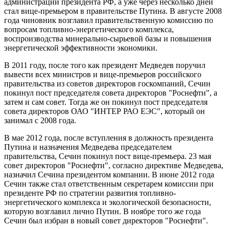
администрации президента РФ, а уже через несколько дней
стал вице-премьером в правительстве Путина. В августе 2008
года чиновник возглавил правительственную комиссию по
вопросам топливно-энергетического комплекса,
воспроизводства минерально-сырьевой базы и повышения
энергетической эффективности экономики.
В 2011 году, после того как президент Медведев поручил
вывести всех министров и вице-премьеров российского
правительства из советов директоров госкомпаний, Сечин
покинул пост председателя совета директоров "Роснефти", а
затем и сам совет. Тогда же он покинул пост председателя
совета директоров ОАО "ИНТЕР РАО ЕЭС", который он
занимал с 2008 года.
В мае 2012 года, после вступления в должность президента
Путина и назначения Медведева председателем
правительства, Сечин покинул пост вице-премьера. 23 мая
совет директоров "Роснефти", согласно директиве Медведева,
назначил Сечина президентом компании. В июне 2012 года
Сечин также стал ответственным секретарем комиссии при
президенте РФ по стратегии развития топливно-
энергетического комплекса и экологиче­ской безопасности,
которую возглавил лично Путин. В ноябре того же года
Сечин был избран в новый совет директоров "Роснефти".