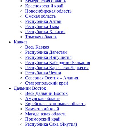
Кемеровская область
Красноярский край
Новосибирская область
Омская область
Республика Алтай
Республика Тыва
Республика Хакасия
Томская область
Кавказ
Весь Кавказ
Республика Дагестан
Республика Ингушетия
Республика Кабардино-Балкария
Республика Карачаево-Черкесия
Республика Чечня
Северная Осетия – Алания
Ставропольский край
Дальний Восток
Весь Дальний Восток
Амурская область
Еврейская автономная область
Камчатский край
Магаданская область
Приморский край
Республика Саха (Якутия)