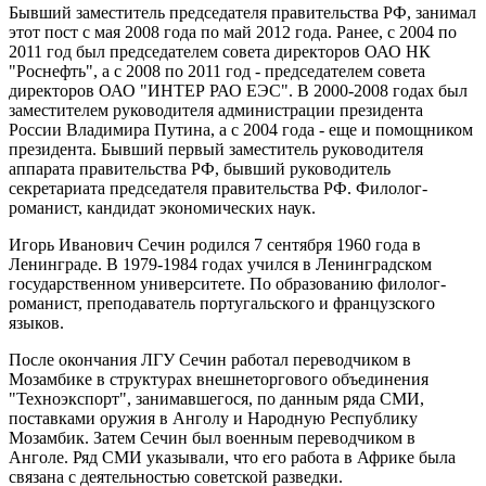
Бывший заместитель председателя правительства РФ, занимал
этот пост с мая 2008 года по май 2012 года. Ранее, с 2004 по
2011 год был председателем совета директоров ОАО НК
"Роснефть", а с 2008 по 2011 год - председателем совета
директоров ОАО "ИНТЕР РАО ЕЭС". В 2000-2008 годах был
заместителем руководителя администрации президента
России Владимира Путина, а с 2004 года - еще и помощником
президента. Бывший первый заместитель руководителя
аппарата правительства РФ, бывший руководитель
секретариата председателя правительства РФ. Филолог-
романист, кандидат экономических наук.
Игорь Иванович Сечин родился 7 сентября 1960 года в
Ленинграде. В 1979-1984 годах учился в Ленинградском
государственном университете. По образованию филолог-
романист, преподаватель португальского и французского
языков.
После окончания ЛГУ Сечин работал переводчиком в
Мозамбике в структурах внешнеторгового объединения
"Техноэкспорт", занимавшегося, по данным ряда СМИ,
поставками оружия в Анголу и Народную Республику
Мозамбик. Затем Сечин был военным переводчиком в
Анголе. Ряд СМИ указывали, что его работа в Африке была
связана с деятельностью советской разведки.