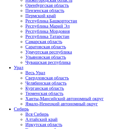
Нижегородская область
Оренбургская область
Пензенская область
Пермский край
Республика Башкортостан
Республика Марий Эл
Республика Мордовия
Республика Татарстан
Самарская область
Саратовская область
Удмуртская республика
Ульяновская область
Чувашская республика
Урал
Весь Урал
Свердловская область
Челябинская область
Курганская область
Тюменская область
Ханты-Мансийский автономный округ
Ямало-Ненецкий автономный округ
Сибирь
Вся Сибирь
Алтайский край
Иркутская область