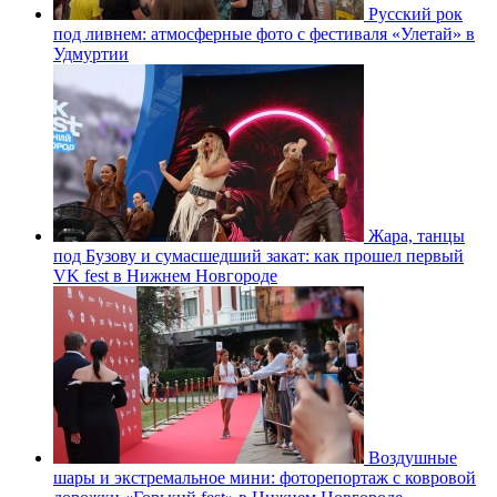
Русский рок
под ливнем: атмосферные фото с фестиваля «Улетай» в
Удмуртии
Жара, танцы
под Бузову и сумасшедший закат: как прошел первый
VK fest в Нижнем Новгороде
Воздушные
шары и экстремальное мини: фоторепортаж с ковровой