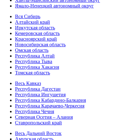
Ханты-Мансийский автономный округ
Ямало-Ненецкий автономный округ
Вся Сибирь
Алтайский край
Иркутская область
Кемеровская область
Красноярский край
Новосибирская область
Омская область
Республика Алтай
Республика Тыва
Республика Хакасия
Томская область
Весь Кавказ
Республика Дагестан
Республика Ингушетия
Республика Кабардино-Балкария
Республика Карачаево-Черкесия
Республика Чечня
Северная Осетия – Алания
Ставропольский край
Весь Дальний Восток
Амурская область