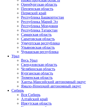
Нижегородская область
Оренбургская область
Пензенская область
Пермский край
Республика Башкортостан
Республика Марий Эл
Республика Мордовия
Республика Татарстан
Самарская область
Саратовская область
Удмуртская республика
Ульяновская область
Чувашская республика
Урал
Весь Урал
Свердловская область
Челябинская область
Курганская область
Тюменская область
Ханты-Мансийский автономный округ
Ямало-Ненецкий автономный округ
Сибирь
Вся Сибирь
Алтайский край
Иркутская область