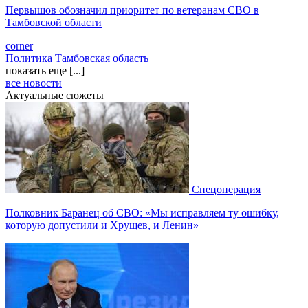
Первышов обозначил приоритет по ветеранам СВО в
Тамбовской области
corner
Политика
Тамбовская область
показать еще [...]
все новости
Актуальные сюжеты
Спецоперация
Полковник Баранец об СВО: «Мы исправляем ту ошибку,
которую допустили и Хрущев, и Ленин»