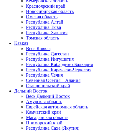
Кемеровская область
Красноярский край
Новосибирская область
Омская область
Республика Алтай
Республика Тыва
Республика Хакасия
Томская область
Кавказ
Весь Кавказ
Республика Дагестан
Республика Ингушетия
Республика Кабардино-Балкария
Республика Карачаево-Черкесия
Республика Чечня
Северная Осетия – Алания
Ставропольский край
Дальний Восток
Весь Дальний Восток
Амурская область
Еврейская автономная область
Камчатский край
Магаданская область
Приморский край
Республика Саха (Якутия)