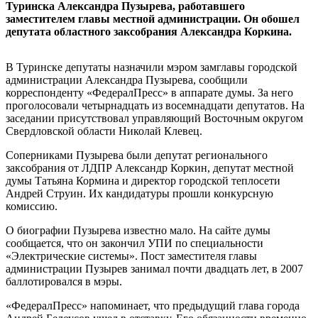
Туринска Александра Пузырева, работавшего
заместителем главы местной администрации. Он обошел
депутата областного заксобрания Александра Коркина.
В Туринске депутаты назначили мэром замглавы городской
администрации Александра Пузырева, сообщили
корреспонденту «ФедералПресс» в аппарате думы. За него
проголосовали четырнадцать из восемнадцати депутатов. На
заседании присутствовал управляющий Восточным округом
Свердловской области Николай Клевец.
Соперниками Пузырева были депутат регионального
заксобрания от ЛДПР Александр Коркин, депутат местной
думы Татьяна Кормина и директор городской теплосети
Андрей Струин. Их кандидатуры прошли конкурсную
комиссию.
О биографии Пузырева известно мало. На сайте думы
сообщается, что он закончил УПИ по специальности
«Электрические системы». Пост заместителя главы
администрации Пузырев занимал почти двадцать лет, в 2007
баллотировался в мэры.
«ФедералПресс» напоминает, что предыдущий глава города