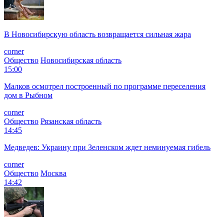
В Новосибирскую область возвращается сильная жара
corner
Общество
Новосибирская область
15:00
Малков осмотрел построенный по программе переселения
дом в Рыбном
corner
Общество
Рязанская область
14:45
Медведев: Украину при Зеленском ждет неминуемая гибель
corner
Общество
Москва
14:42