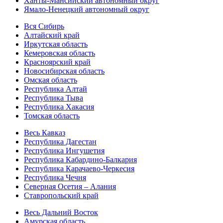
Ханты-Мансийский автономный округ
Ямало-Ненецкий автономный округ
Вся Сибирь
Алтайский край
Иркутская область
Кемеровская область
Красноярский край
Новосибирская область
Омская область
Республика Алтай
Республика Тыва
Республика Хакасия
Томская область
Весь Кавказ
Республика Дагестан
Республика Ингушетия
Республика Кабардино-Балкария
Республика Карачаево-Черкесия
Республика Чечня
Северная Осетия – Алания
Ставропольский край
Весь Дальний Восток
Амурская область