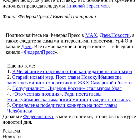
Андрей Белоусов ушел в отставку. Его обязанности временно
исполнял председатель думы
Николай Герасимов
.
Фото: ФедералПресс / Евгений Поторочин
Подписывайтесь на ФедералПресс в
МАХ
,
Дзен.Новости
, а
также следите за самыми интересными новостями УрФО в
канале
Дзен
. Все самое важное и оперативное — в telegram-
канале «
ФедералПресс
».
Еще по теме:
1.
В Челябинске стартовал отбор кандидатов на пост мэра
2.
Старый новый мэр. Пост главы Новокуйбышевска
занял экс-министр энергетики и ЖКХ Самарской области
3.
Полуфиналист «Лидеров России» стал мэром Урая
4.
«Это честная позиция». Ради поста главы
Новокуйбышевска самарский министр уходит в отставку
5.
Определены победители конкурса на пост главы
Челябинска
Добавьте
ФедералПресс
в мои источники, чтобы быть в курсе
новостей дня.
Реклама
Новости