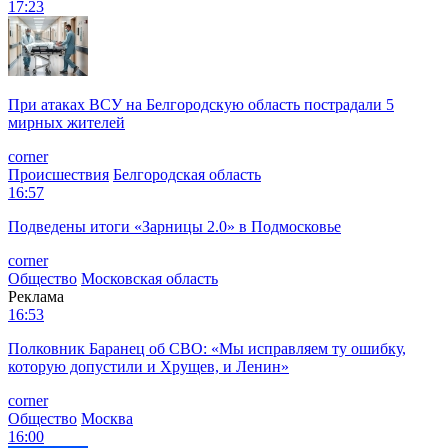
17:23
При атаках ВСУ на Белгородскую область пострадали 5
мирных жителей
corner
Происшествия
Белгородская область
16:57
Подведены итоги «Зарницы 2.0» в Подмосковье
corner
Общество
Московская область
Реклама
16:53
Полковник Баранец об СВО: «Мы исправляем ту ошибку,
которую допустили и Хрущев, и Ленин»
corner
Общество
Москва
16:00