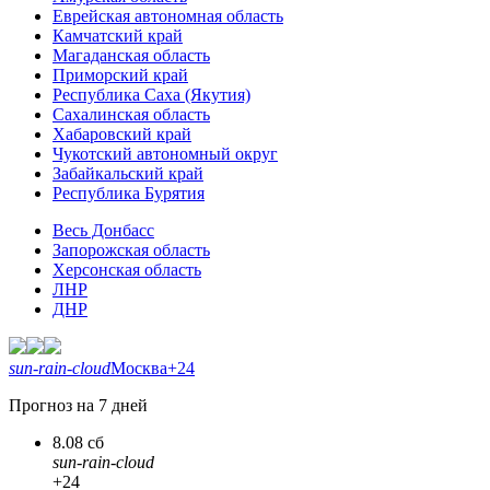
Еврейская автономная область
Камчатский край
Магаданская область
Приморский край
Республика Саха (Якутия)
Сахалинская область
Хабаровский край
Чукотский автономный округ
Забайкальский край
Республика Бурятия
Весь Донбасс
Запорожская область
Херсонская область
ЛНР
ДНР
sun-rain-cloud
Москва
+24
Прогноз на 7 дней
8.08 сб
sun-rain-cloud
+24