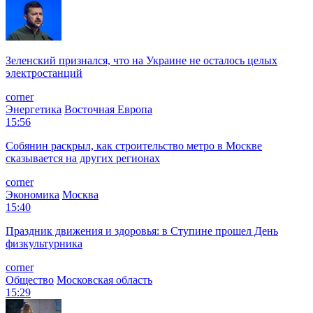
Зеленский признался, что на Украине не осталось целых
электростанций
corner
Энергетика
Восточная Европа
15:56
Собянин раскрыл, как строительство метро в Москве
сказывается на других регионах
corner
Экономика
Москва
15:40
Праздник движения и здоровья: в Ступине прошел День
физкультурника
corner
Общество
Московская область
15:29