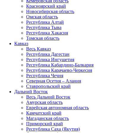
Кемеровская область
Красноярский край
Новосибирская область
Омская область
Республика Алтай
Республика Тыва
Республика Хакасия
Томская область
Кавказ
Весь Кавказ
Республика Дагестан
Республика Ингушетия
Республика Кабардино-Балкария
Республика Карачаево-Черкесия
Республика Чечня
Северная Осетия – Алания
Ставропольский край
Дальний Восток
Весь Дальний Восток
Амурская область
Еврейская автономная область
Камчатский край
Магаданская область
Приморский край
Республика Саха (Якутия)