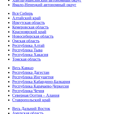
Ханты-Мансийский автономный округ
Ямало-Ненецкий автономный округ
Вся Сибирь
Алтайский край
Иркутская область
Кемеровская область
Красноярский край
Новосибирская область
Омская область
Республика Алтай
Республика Тыва
Республика Хакасия
Томская область
Весь Кавказ
Республика Дагестан
Республика Ингушетия
Республика Кабардино-Балкария
Республика Карачаево-Черкесия
Республика Чечня
Северная Осетия – Алания
Ставропольский край
Весь Дальний Восток
Амурская область