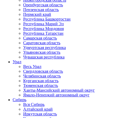
Нижегородская область
Оренбургская область
Пензенская область
Пермский край
Республика Башкортостан
Республика Марий Эл
Республика Мордовия
Республика Татарстан
Самарская область
Саратовская область
Удмуртская республика
Ульяновская область
Чувашская республика
Урал
Весь Урал
Свердловская область
Челябинская область
Курганская область
Тюменская область
Ханты-Мансийский автономный округ
Ямало-Ненецкий автономный округ
Сибирь
Вся Сибирь
Алтайский край
Иркутская область